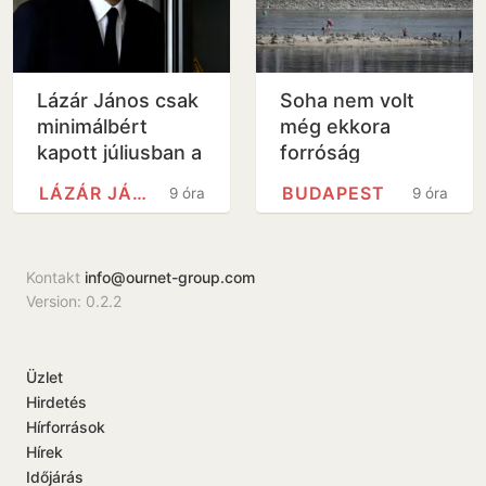
Lázár János csak
Soha nem volt
minimálbért
még ekkora
kapott júliusban a
forróság
hiányzásai miatt
Budapesten,
LÁZÁR JÁNOS
BUDAPEST
9 óra
9 óra
megdőlt a
fővárosi
melegrekord
Kontakt
info@ournet-group.com
Version: 0.2.2
Üzlet
Hirdetés
Hírforrások
Hírek
Időjárás