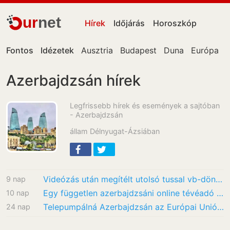
ur
net
Hírek
Időjárás
Horoszkóp
Fontos
Idézetek
Ausztria
Budapest
Duna
Európa
Azerbajdzsán hírek
Legfrissebb hírek és események a sajtóban
- Azerbajdzsán
állam Délnyugat-Ázsiában
Videózás után megítélt utolsó tussal vb-döntős a női kardcsapat
9 nap
Egy független azerbajdzsáni online tévéadó két társalapítóját, három újságíróját és négy…
10 nap
Telepumpálná Azerbajdzsán az Európai Uniót gázzal, de nem tetszik neki, amit itt lát –…
24 nap