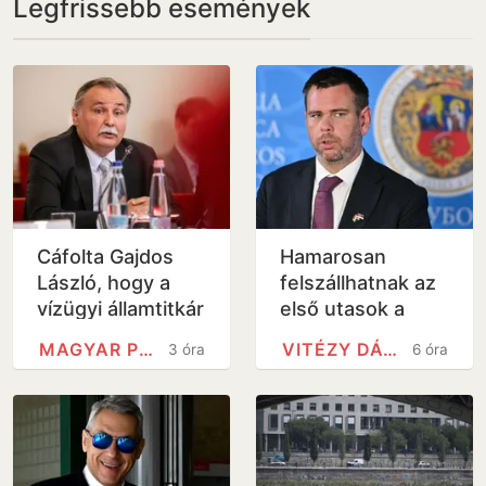
Legfrissebb események
Cáfolta Gajdos
Hamarosan
László, hogy a
felszállhatnak az
vízügyi államtitkár
első utasok a
szabadságra
Budapest–Belgrád
MAGYAR PÉTER
VITÉZY DÁVID
3 óra
6 óra
ment a
vasútra
krízishelyzetben