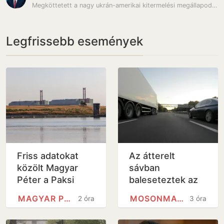
Megköttetett a nagy ukrán-amerikai kitermelési megállapodás
Legfrissebb események
Friss adatokat
Az átterelt
közölt Magyar
sávban
Péter a Paksi
baleseteztek az
Atomerőműről
M1-esen, mindkét
MAGYAR PÉTER
MOSONMAGYARÓVÁR
2 óra
3 óra
irányban komoly a
torlódás