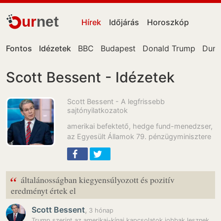
ur
net
Hírek
Időjárás
Horoszkóp
Fontos
Idézetek
BBC
Budapest
Donald Trump
Dun
Scott Bessent - Idézetek
Scott Bessent - A legfrissebb
sajtónyilatkozatok
amerikai befektető, hedge fund-menedzser,
az Egyesült Államok 79. pénzügyminisztere
“
általánosságban kiegyensúlyozott és pozitív
eredményt értek el
Scott Bessent
,
3 hónap
Trump szerint az amerikai-kínai kapcsolatok jobbak lesznek, mint…