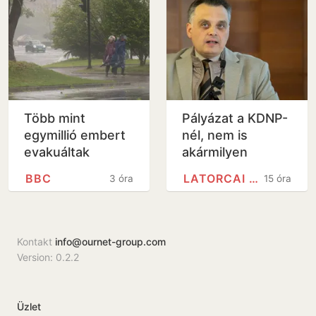
Több mint
Pályázat a KDNP-
egymillió embert
nél, nem is
evakuáltak
akármilyen
Kínában a Dolphin
posztra
BBC
LATORCAI CSABA
3 óra
15 óra
tájfun miatt –
videók
Kontakt
info@ournet-group.com
Version: 0.2.2
Üzlet