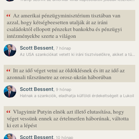
“
Az amerikai pénzügyminisztérium tisztában van
azzal, hogy kétségbeesetten utalják át az iráni
családoktól ellopott pénzeket bankokba és pénzügyi
intézményekbe szerte a világon
Scott Bessent
,
7 hónap
Az USA szankciókat vetett ki iráni tisztviselőkre, akiket a tüntetések…
“
Itt az idő véget vetni az öldöklésnek és itt az idő az
azonnali tűzszünetre az orosz-ukrán háborúban
Scott Bessent
,
9 hónap
Hatnak a szankciók, eladhatja külföldi érdekeltségeit a Lukoil
“
Vlagyimir Putyin elnök azt illető elutasítása, hogy
véget vessünk ennek az értelmetlen háborúnak, váltotta
ki ezt a lépést
Scott Bessent
,
10 hónap