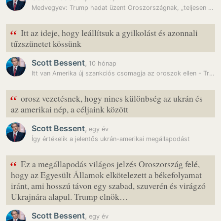
Medvegyev: Trump hadat üzent Oroszországnak, „teljesen az őrült…
“
Itt az ideje, hogy leállítsuk a gyilkolást és azonnali
tűzszünetet kössünk
Scott Bessent
,
10 hónap
Itt van Amerika új szankciós csomagja az oroszok ellen - Trump tényleg…
“
orosz vezetésnek, hogy nincs különbség az ukrán és
az amerikai nép, a céljaink között
Scott Bessent
,
egy év
Így értékelik a jelentős ukrán-amerikai megállapodást
“
Ez a megállapodás világos jelzés Oroszország felé,
hogy az Egyesült Államok elkötelezett a békefolyamat
iránt, ami hosszú távon egy szabad, szuverén és virágzó
Ukrajnára alapul. Trump elnök…
Scott Bessent
,
egy év