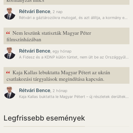
Rétvári Bence
,
2 nap
Rétvári a gáztározókra mutogat, és azt állítja, a kormány egyik…
“
Nem leszünk statiszták Magyar Péter
filmszínházában
Rétvári Bence
,
egy hónap
A Fidesz és a KDNP külön tüntet, nem ült be az Országgyűlésbe, Gulyás…
“
Kaja Kallas lebuktatta Magyar Pétert az ukrán
csatlakozási tárgyalások megindítása kapcsán.
Rétvári Bence
,
2 hónap
Kaja Kallas buktatta le Magyar Pétert – új részletek derültek ki a…
Legfrissebb események