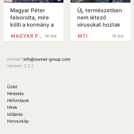
Magyar Péter
Új, természetben
felsorolta, mire
nem létező
költi a kormány a
vírusokat hoztak
6000 milliárd
létre
MAGYAR PÉTER
MTI
14 óra
15 óra
forintos uniós
mesterséges
forrást
intelligenciával
Kontakt
info@ournet-group.com
Version: 0.2.2
Üzlet
Hirdetés
Hírforrások
Hírek
Időjárás
Horoszkóp