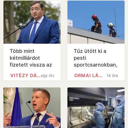
Több mint
Tűz ütött ki a
kétmilliárdot
pesti
fizetett vissza az
sportcsarnokban,
államnak egy
a belügyminiszter
VITÉZY DÁVID
ORMAI LÁSZLÓ
egy óra
14 óra
Mészáros
szerint
Lőrinchez köthető
veszélyben az
magántőkealap
Európa-bajnokság