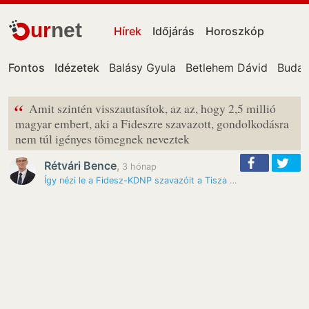
ur
net
Hírek
Időjárás
Horoszkóp
Fontos
Idézetek
Balásy Gyula
Betlehem Dávid
Budap
“
Amit szintén visszautasítok, az az, hogy 2,5 millió
magyar embert, aki a Fideszre szavazott, gondolkodásra
nem túl igényes tömegnek neveztek
Rétvári Bence
,
3 hónap
Így nézi le a Fidesz-KDNP szavazóit a Tisza Párt