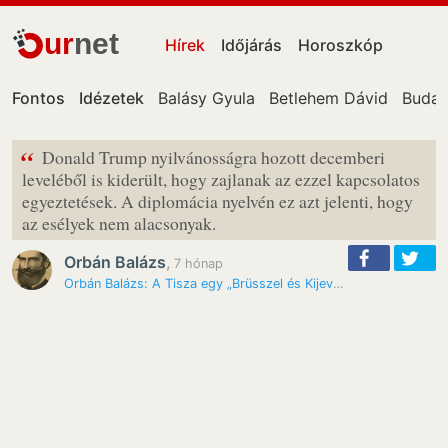
ur
net
Hírek
Időjárás
Horoszkóp
Fontos
Idézetek
Balásy Gyula
Betlehem Dávid
Budap
“
Donald Trump nyilvánosságra hozott decemberi
leveléből is kiderült, hogy zajlanak az ezzel kapcsolatos
egyeztetések. A diplomácia nyelvén ez azt jelenti, hogy
az esélyek nem alacsonyak.
Orbán Balázs
,
7 hónap
Orbán Balázs: A Tisza egy „Brüsszel és Kijev által támogatott…