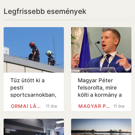
Legfrissebb események
Tűz ütött ki a
Magyar Péter
pesti
felsorolta, mire
sportcsarnokban,
költi a kormány a
a belügyminiszter
6000 milliárd
ORMAI LÁSZLÓ
MAGYAR PÉTER
11 óra
11 óra
szerint
forintos uniós
veszélyben az
forrást
Európa-bajnokság