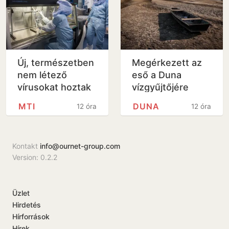
Új, természetben
Megérkezett az
nem létező
eső a Duna
vírusokat hoztak
vízgyűjtőjére
létre
MTI
DUNA
12 óra
12 óra
mesterséges
intelligenciával
Kontakt
info@ournet-group.com
Version: 0.2.2
Üzlet
Hirdetés
Hírforrások
Hírek