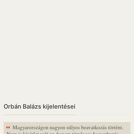
Orbán Balázs kijelentései
“
Magyarországon nagyon súlyos beavatkozás történt.
Nem is kísérlet volt ez, hanem tényleges beavatkozás