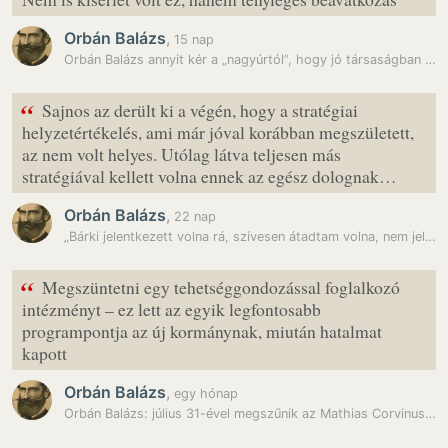
Orbán Balázs
,
15 nap
Orbán Balázs annyit kér a „nagyúrtól”, hogy jó társaságban mehessen…
“
Sajnos az derült ki a végén, hogy a stratégiai
helyzetértékelés, ami már jóval korábban megszületett,
az nem volt helyes. Utólag látva teljesen más
stratégiával kellett volna ennek az egész dolognak…
Orbán Balázs
,
22 nap
„Bárki jelentkezett volna rá, szívesen átadtam volna, nem jelentkezett…
“
Megszüntetni egy tehetséggondozással foglalkozó
intézményt – ez lett az egyik legfontosabb
programpontja az új kormánynak, miután hatalmat
kapott
Orbán Balázs
,
egy hónap
Orbán Balázs: július 31-ével megszűnik az Mathias Corvinus Collegium…