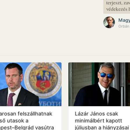
terjeszt, z
védekezés 
Magy
Orbán 
rosan felszállhatnak
Lázár János csak
lső utasok a
minimálbért kapott
pest–Belgrád vasútra
júliusban a hiányzásai