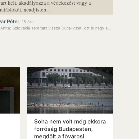
avart kelt, akadályozza a védekezést vagy a
hatásfokát, neadjisten…
ar Péter
,
15 óra
Anita: Szlovákia sem tart vissza Duna-vizet, ott is nagy a…
Soha nem volt még ekkora
forróság Budapesten,
megdőlt a fővárosi