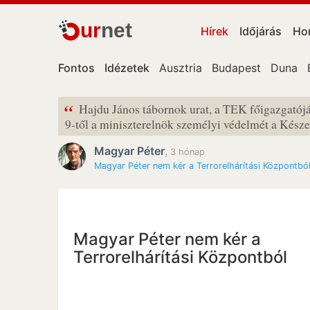
ur
net
Hírek
Időjárás
Ho
Fontos
Idézetek
Ausztria
Budapest
Duna
“
Hajdu János tábornok urat, a TEK főigazgatójá
9-től a miniszterelnök személyi védelmét a Készen
Magyar Péter
,
3 hónap
Magyar Péter nem kér a Terrorelhárítási Központbó
Magyar Péter nem kér a
Terrorelhárítási Központból