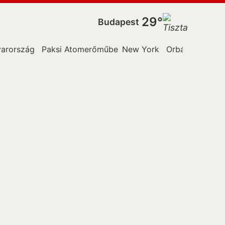
29°
Budapest
arország
Paksi Atomerőműben
New York
Orbán Anita
O