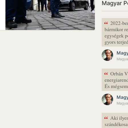
Magyar Pé
“
2022-ben
bármikor re
egységek pó
gyors terj
Magy
Magya
“
Orbán Vi
energiarend
És mégsem 
Magy
Magya
“
Aki ilye
szándékosa