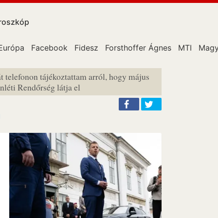
roszkóp
Európa
Facebook
Fidesz
Forsthoffer Ágnes
MTI
Magy
t telefonon tájékoztattam arról, hogy május
léti Rendőrség látja el
l