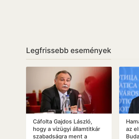
Legfrissebb események
Cáfolta Gajdos László,
Hama
hogy a vízügyi államtitkár
az e
szabadságra ment a
Buda