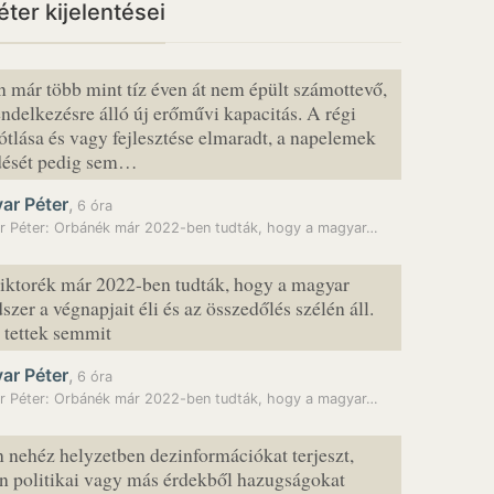
ter kijelentései
 már több mint tíz éven át nem épült számottevő,
ndelkezésre álló új erőművi kapacitás. A régi
tlása és vagy fejlesztése elmaradt, a napelemek
edését pedig sem…
ar Péter
,
6 óra
r Péter: Orbánék már 2022-ben tudták, hogy a magyar…
ktorék már 2022-ben tudták, hogy a magyar
szer a végnapjait éli és az összedőlés szélén áll.
tettek semmit
ar Péter
,
6 óra
r Péter: Orbánék már 2022-ben tudták, hogy a magyar…
n nehéz helyzetben dezinformációkat terjeszt,
n politikai vagy más érdekből hazugságokat