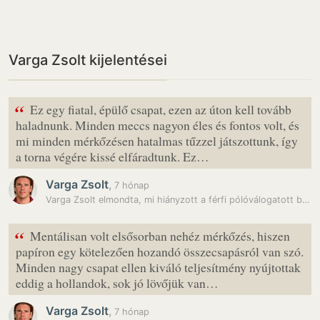
Varga Zsolt kijelentései
“
Ez egy fiatal, épülő csapat, ezen az úton kell tovább
haladnunk. Minden meccs nagyon éles és fontos volt, és
mi minden mérkőzésen hatalmas tűzzel játszottunk, így
a torna végére kissé elfáradtunk. Ez…
Varga Zsolt
,
7 hónap
Varga Zsolt elmondta, mi hiányzott a férfi pólóválogatott bravúrjához…
“
Mentálisan volt elsősorban nehéz mérkőzés, hiszen
papíron egy kötelezően hozandó összecsapásról van szó.
Minden nagy csapat ellen kiváló teljesítmény nyújtottak
eddig a hollandok, sok jó lövőjük van…
Varga Zsolt
,
7 hónap