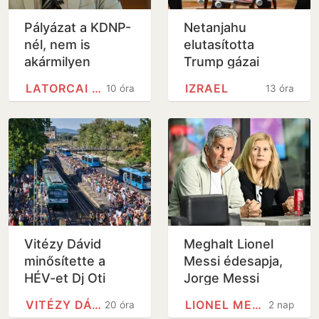
Pályázat a KDNP-
Netanjahu
nél, nem is
elutasította
akármilyen
Trump gázai
posztra
béketervét
LATORCAI CSABA
IZRAEL
10 óra
13 óra
Vitézy Dávid
Meghalt Lionel
minősítette a
Messi édesapja,
HÉV-et Dj Oti
Jorge Messi
koncertje után
VITÉZY DÁVID
LIONEL MESSI
20 óra
2 nap