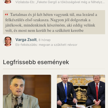
Vízilabda-Eb: „Fekete Gergő a tökösségével még a félhelyzeteket is…
“
Tartalmas és jó két héten vagyunk túl, ma lezárul a
felkészülés első szakasza. Nagyon jól dolgoztak a
játékosok, mindenkinek köszönöm, aki eddig velünk
volt, és most nem került be a szűkített keretbe
Varga Zsolt
,
8 hónap
Eb-felkészülés: megvan a szűkített névsor
Legfrissebb események