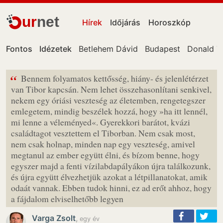
ur
net
Hírek
Időjárás
Horoszkóp
Fontos
Idézetek
Betlehem Dávid
Budapest
Donald T
“
Bennem folyamatos kettősség, hiány- és jelenlétérzet
van Tibor kapcsán. Nem lehet összehasonlítani senkivel,
nekem egy óriási veszteség az életemben, rengetegszer
emlegetem, mindig beszélek hozzá, hogy »ha itt lennél,
mi lenne a véleményed«. Gyerekkori barátot, kvázi
családtagot vesztettem el Tiborban. Nem csak most,
nem csak holnap, minden nap egy veszteség, amivel
megtanul az ember együtt élni, és bízom benne, hogy
egyszer majd a fenti vízilabdapályákon újra találkozunk,
és újra együtt élvezhetjük azokat a létpillanatokat, amik
odaát vannak. Ebben tudok hinni, ez ad erőt ahhoz, hogy
a fájdalom elviselhetőbb legyen
Varga Zsolt
,
egy év