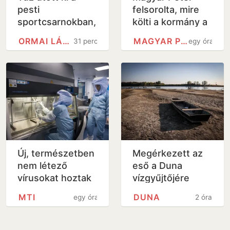
pesti
felsorolta, mire
sportcsarnokban,
költi a kormány a
a belügyminiszter
6000 milliárd
ORMAI LÁSZLÓ
MAGYAR PÉTER
31 perc
egy óra
szerint
forintos uniós
veszélyben az
forrást
Európa-bajnokság
Új, természetben
Megérkezett az
nem létező
eső a Duna
vírusokat hoztak
vízgyűjtőjére
létre
MTI
DUNA
egy óra
2 óra
mesterséges
intelligenciával