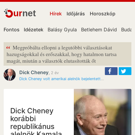
ur
net
Hírek
Időjárás
Horoszkóp
Fontos
Idézetek
Balásy Gyula
Betlehem Dávid
Budap
“
Megpróbálta ellopni a legutóbbi választásokat
hazugságokkal és erőszakkal, hogy hatalmon tartsa
magát, miután a választók elutasították őt
Dick Cheney
,
2 év
Dick Cheney volt amerikai alelnök bejelentette, hogy Kamala Harrisra…
Dick Cheney
korábbi
republikánus
alelnök Kamala