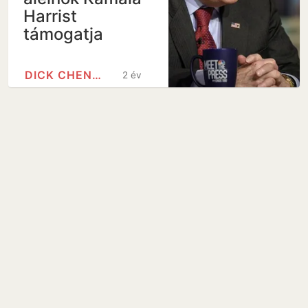
Harrist
támogatja
DICK CHENEY
2 év