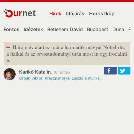
ur
net
Hírek
Időjárás
Horoszkóp
Fontos
Idézetek
Betlehem Dávid
Budapest
Duna
Fa
“
Három év alatt ez már a harmadik magyar Nobel-díj,
a fizikai és az orvostudományi után most itt egy irodalmi
is
Karikó Katalin
,
10 hónap
Orbán Viktor: Krasznahorkai László a munkásságával szerzett néhány…