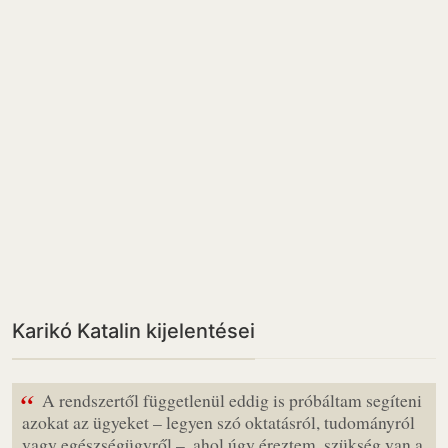
Karikó Katalin kijelentései
“
A rendszertől függetlenül eddig is próbáltam segíteni
azokat az ügyeket – legyen szó oktatásról, tudományról
vagy egészségügyről –, ahol úgy éreztem, szükség van a