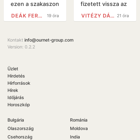
ezen a szakaszon
fizetett vissza az
államnak egy
DEÁK FERENC TÉR METRÓÁLLOMÁS
VITÉZY DÁVID
19 óra
21 óra
Mészáros
Lőrinchez köthető
magántőkealap
Kontakt
info@ournet-group.com
Version: 0.2.2
Üzlet
Hirdetés
Hírforrások
Hírek
Időjárás
Horoszkóp
Bulgária
Románia
Olaszország
Moldova
Csehország
India