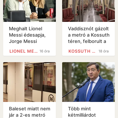
Meghalt Lionel
Vaddisznót gázolt
Messi édesapja,
a metró a Kossuth
Jorge Messi
téren, felborult a
közlekedés -
LIONEL MESSI
KOSSUTH TÉREN
16 óra
18 óra
videó
Baleset miatt nem
Több mint
jár a 2-es metró
kétmilliárdot