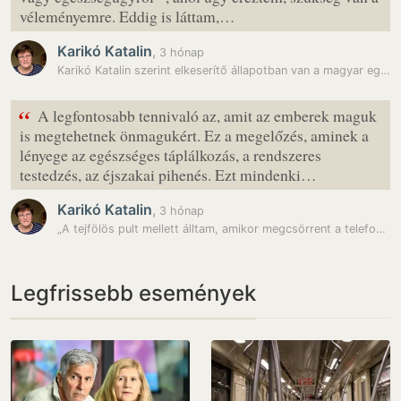
véleményemre. Eddig is láttam,…
Karikó Katalin
,
3 hónap
Karikó Katalin szerint elkeserítő állapotban van a magyar egészségügy:…
“
A legfontosabb tennivaló az, amit az emberek maguk
is megtehetnek önmagukért. Ez a megelőzés, aminek a
lényege az egészséges táplálkozás, a rendszeres
testedzés, az éjszakai pihenés. Ezt mindenki…
Karikó Katalin
,
3 hónap
„A tejfölös pult mellett álltam, amikor megcsörrent a telefon” – így…
Legfrissebb események