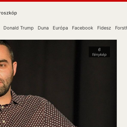
roszkóp
Donald Trump
Duna
Európa
Facebook
Fidesz
Forst
6
fénykép