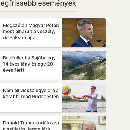
Legfrissebb események
Megszólalt Magyar Péter:
most elhárult a veszély,
de Pakson újra
pattanásig feszülhet a
helyzet
Belefulladt a Sajóba egy
14 éves lány és egy 20
éves férfi
Nem áll vissza egyelőre a
korábbi rend Budapesten
Donald Trump korlátozza
a születési jogon járó