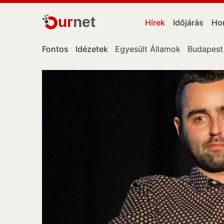
ur
net
Hírek
Időjárás
Ho
Fontos
Idézetek
Egyesült Államok
Budapest