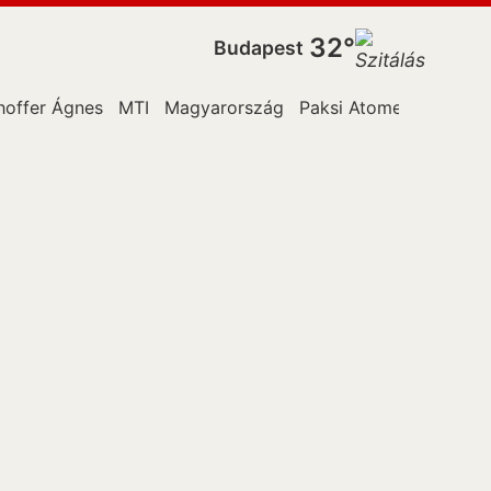
32°
Budapest
hoffer Ágnes
MTI
Magyarország
Paksi Atomerőműben
O