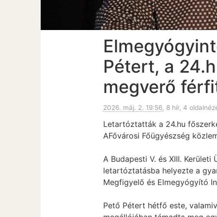
Elmegyógyint
Pétert, a 24.
megverő férfi
2026. máj. 2. 19:56
, 8 hír, 4 oldalnéz
Letartóztatták a 24.hu főszerke
AFővárosi Főügyészség közlemé
A Budapesti V. és XIII. Kerület
letartóztatásba helyezte a gya
Megfigyelő és Elmegyógyító In
Pető Pétert hétfő este, valamiv
megállójában támadta meg egy 