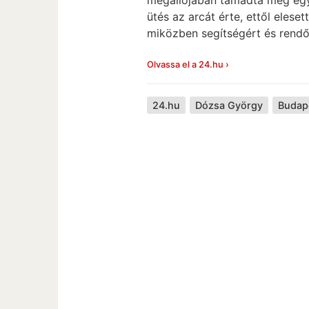
ütés az arcát érte, ettől eles
miközben segítségért és rendőr
Olvassa el a 24.hu ›
24.hu
Dózsa György
Budap