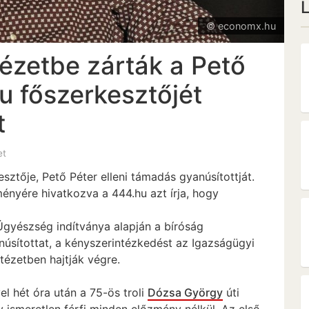
© economx.hu
ézetbe zárták a Pető
hu főszerkesztőjét
t
et
sztője, Pető Péter elleni támadás gyanúsítottját.
nyére hivatkozva a 444.hu azt írja, hogy
i Ügyészség indítványa alapján a bíróság
núsítottat, a kényszerintézkedést az Igazságügyi
tézetben hajtják végre.
el hét óra után a 75-ös troli
Dózsa György
úti
ismeretlen férfi minden előzmény nélkül. Az első