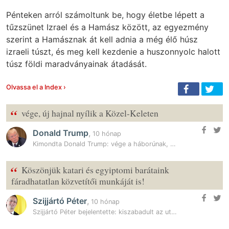
Pénteken arról számoltunk be, hogy életbe lépett a
tűzszünet Izrael és a Hamász között, az egyezmény
szerint a Hamásznak át kell adnia a még élő húsz
izraeli túszt, és meg kell kezdenie a huszonnyolc halott
túsz földi maradványainak átadását.
Olvassa el a Index ›
“
vége, új hajnal nyílik a Közel-Keleten
Donald Trump
,
10 hónap
Kimondta Donald Trump: vége a háborúnak, új korszak nyílik
“
Köszönjük katari és egyiptomi barátaink
fáradhatatlan közvetítői munkáját is!
Szijjártó Péter
,
10 hónap
Szijjártó Péter bejelentette: kiszabadult az utolsó magyar túsz is a…