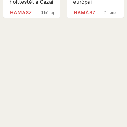
holttestét a Gázai
európai
övezetben
nagyhatalom, a
HAMÁSZ
HAMÁSZ
6 hónap
7 hónap
gyanú szerint a
Hamászt
finanszírozták