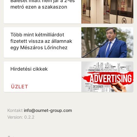
Baleset miatt nem jár a 2-es
metró ezen a szakaszon
Több mint kétmilliárdot
fizetett vissza az államnak
egy Mészáros Lőrinchez
köthető magántőkealap
Hirdetési cikkek
ÜZLET
Kontakt
info@ournet-group.com
Version: 0.2.2