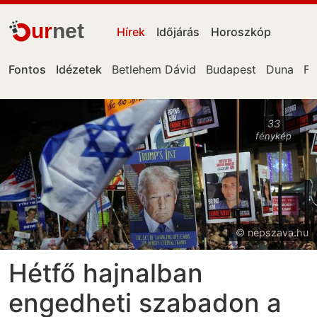
ur
net
Hírek
Időjárás
Horoszkóp
Fontos
Idézetek
Betlehem Dávid
Budapest
Duna
Fa
33
fénykép
© nepszava.hu
Hétfő hajnalban
engedheti szabadon a