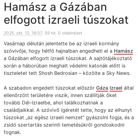
Hamász a Gázában
elfogott izraeli túszokat
2025. okt. 12. 18:07
, 39 hír, 0 oldalnézet
Vasárnap délután jelentette be az izraeli kormány
szóvivője, hogy hétfő hajnalban engedheti el a
Hamász
a Gázában elfogott izraeli túszokat. A sajtótájékoztató
során a háborúban meghalt védelmi katonák előtt is
tiszteletet tett Shosh Bedrosian – közölte a Sky News.
A szabadon engedett túszokat először
Gáza
Izrael
által
ellenőrzött területére viszik, innen szállítják őket
tovább Dél-Izraelbe, ahol találkozhatnak a
családjaikkal. A szóvivő ígéretét tette, hogy az elhunyt
túszokat „az egész izraeli nemzet” gyászolni fogja, és a
zsidó szertartás szerinti temetésükről gondoskodni
fognak.