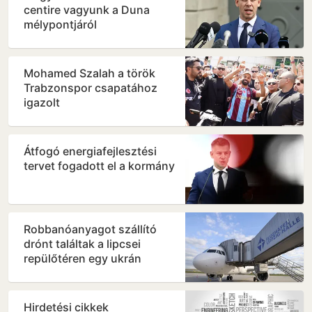
centire vagyunk a Duna
mélypontjáról
Mohamed Szalah a török
Trabzonspor csapatához
igazolt
Átfogó energiafejlesztési
tervet fogadott el a kormány
Robbanóanyagot szállító
drónt találtak a lipcsei
repülőtéren egy ukrán
teherszállító gép közelében
Hirdetési cikkek