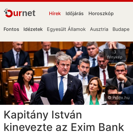
ur
net
Hírek
Időjárás
Horoszkóp
Fontos
Idézetek
Egyesült Államok
Ausztria
Budapes
3
fénykép
© index.hu
Kapitány István
kinevezte az Exim Bank