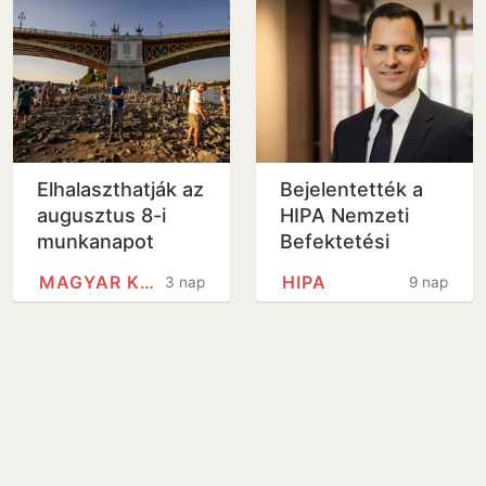
Elhalaszthatják az
Bejelentették a
augusztus 8-i
HIPA Nemzeti
munkanapot
Befektetési
Ügynökség új
MAGYAR KERESKEDELMI ÉS…
HIPA
3 nap
9 nap
vezérigazgatóját