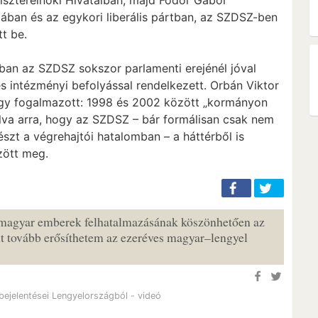
ában és az egykori liberális pártban, az SZDSZ-ben
tt be.
kban az SZDSZ sokszor parlamenti erejénél jóval
és intézményi befolyással rendelkezett. Orbán Viktor
úgy fogalmazott: 1998 és 2002 között „kormányon
alva arra, hogy az SZDSZ – bár formálisan csak nem
észt a végrehajtói hatalomban – a háttérből is
rzött meg.
 magyar emberek felhatalmazásának köszönhetően az
t tovább erősíthetem az ezeréves magyar–lengyel
bejelentései Lengyelországból - videó