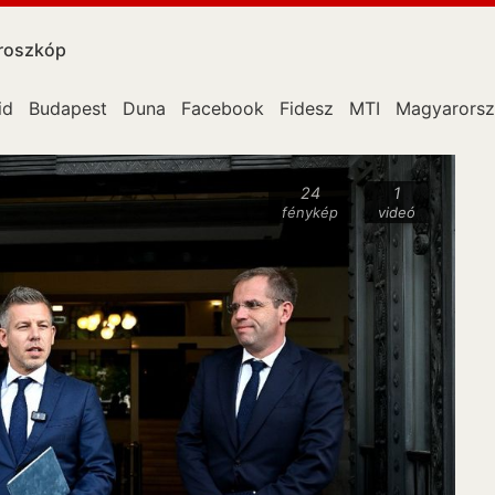
roszkóp
id
Budapest
Duna
Facebook
Fidesz
MTI
Magyarors
24
1
fénykép
videó