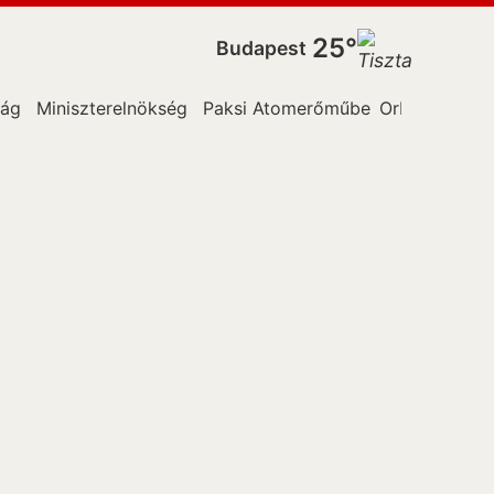
25°
Budapest
zág
Miniszterelnökség
Paksi Atomerőműben
Orbán Viktor