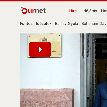
ur
net
Hírek
Időjárás
Ho
Fontos
Idézetek
Balásy Gyula
Betlehem Dáv