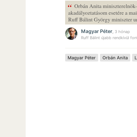
“
Orbán Anita miniszterelnök-h
akadályoztatásom esetére a mai
Ruff Bálint György miniszter u
Magyar Péter
,
3 hónap
Ruff Bálint újabb rendkívül fo
Magyar Péter
Orbán Anita