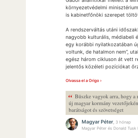
környezetvédelmi minisztérium
is kabinetfőnöki szerepet töltö
A rendszerváltás utáni idősza
nagyobb kulturális, médiabeli 
egy korábbi nyilatkozatában 
voltunk, de hatalmon nem”, ut
egész három cikluson át vett r
jelentős közéleti pozíciókat ő
Olvassa el a Origo ›
“
Büszke vagyok arra, hogy a
új magyar kormány vezetőjekén
barátságot és szövetséget
Magyar Péter
,
3 hónap
Magyar Péter és Donald Tusk 