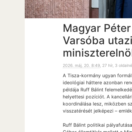
Magyar Péter 
Varsóba utazi
miniszterelnö
2026. máj. 20. 8:49
, 27 hír, 3 oldaln
A Tisza-kormány ugyan formális
ideológiai háttere azonban re
példája Ruff Bálint felemelked
helyettesi pozíciót. A kancell
koordinálása lesz, miközben sze
visszatérését jelképezi – eml
Ruff Bálint politikai pályafut
Gábor államtitkár mellett a Mi