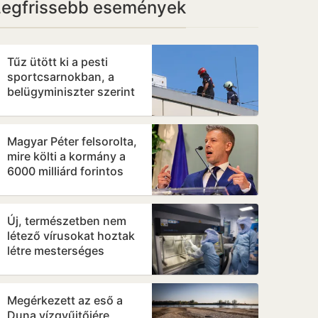
Legfrissebb események
Tűz ütött ki a pesti
sportcsarnokban, a
belügyminiszter szerint
veszélyben az Európa-
bajnokság
Magyar Péter felsorolta,
mire költi a kormány a
6000 milliárd forintos
uniós forrást
Új, természetben nem
létező vírusokat hoztak
létre mesterséges
intelligenciával
Megérkezett az eső a
Duna vízgyűjtőjére