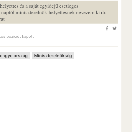
elyettes és a saját egyidejű esetleges
 naptól miniszterelnök-helyettesnek nevezem ki dr.
rat
ntos pozíciót kapott
Lengyelország
Miniszterelnökség