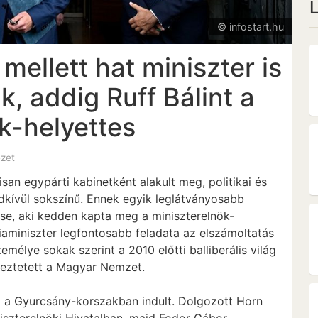
© infostart.hu
mellett hat miniszter is
k, addig Ruff Bálint a
k-helyettes
ézet
an egypárti kabinetként alakult meg, politikai és
ndkívül sokszínű. Ennek egyik leglátványosabb
ése, aki kedden kapta meg a miniszterelnök-
áriaminiszter legfontosabb feladata az elszámoltatás
mélye sokak szerint a 2010 előtti balliberális világ
ékeztetett a Magyar Nemzet.
ása a Gyurcsány-korszakban indult. Dolgozott Horn
niszterelnöki Hivatalban, majd Fodor Gábor