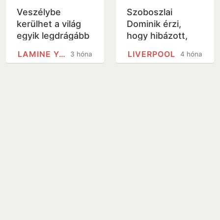
Veszélybe
Szoboszlai
kerülhet a világ
Dominik érzi,
egyik legdrágább
hogy hibázott,
játékosának vb-
saját videóval
LAMINE YAMAL
LIVERPOOL
3 hónap
4 hónap
részvétele
üzent
szurkolóknak