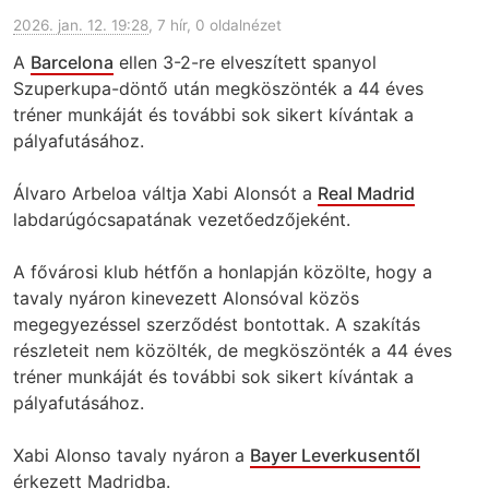
2026. jan. 12. 19:28
, 7 hír, 0 oldalnézet
A
Barcelona
ellen 3-2-re elveszített spanyol
Szuperkupa-döntő után megköszönték a 44 éves
tréner munkáját és további sok sikert kívántak a
pályafutásához.
Álvaro Arbeloa váltja Xabi Alonsót a
Real Madrid
labdarúgócsapatának vezetőedzőjeként.
A fővárosi klub hétfőn a honlapján közölte, hogy a
tavaly nyáron kinevezett Alonsóval közös
megegyezéssel szerződést bontottak. A szakítás
részleteit nem közölték, de megköszönték a 44 éves
tréner munkáját és további sok sikert kívántak a
pályafutásához.
Xabi Alonso tavaly nyáron a
Bayer Leverkusentől
érkezett Madridba.