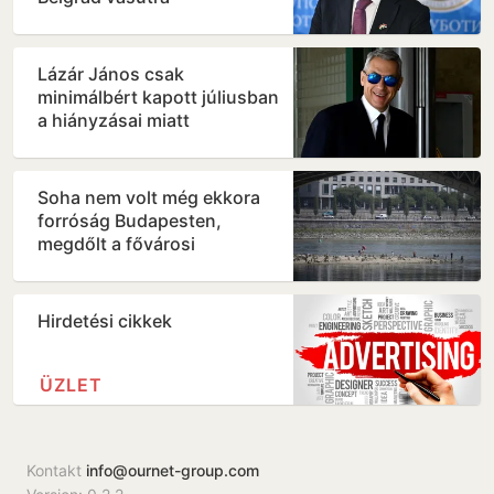
Lázár János csak
minimálbért kapott júliusban
a hiányzásai miatt
Soha nem volt még ekkora
forróság Budapesten,
megdőlt a fővárosi
melegrekord
Hirdetési cikkek
ÜZLET
Kontakt
info@ournet-group.com