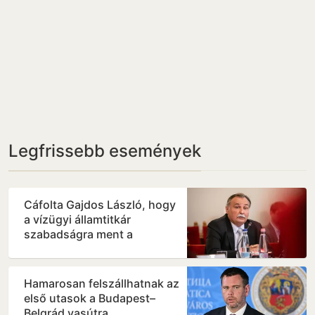
Legfrissebb események
Cáfolta Gajdos László, hogy
a vízügyi államtitkár
szabadságra ment a
krízishelyzetben
Hamarosan felszállhatnak az
első utasok a Budapest–
Belgrád vasútra