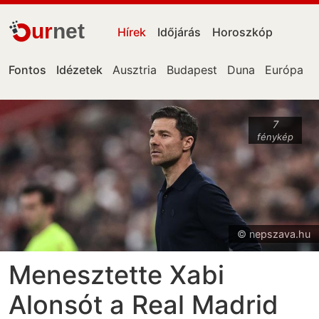
ur
net
Hírek
Időjárás
Horoszkóp
Fontos
Idézetek
Ausztria
Budapest
Duna
Európa
7
fénykép
© nepszava.hu
Menesztette Xabi
Alonsót a Real Madrid