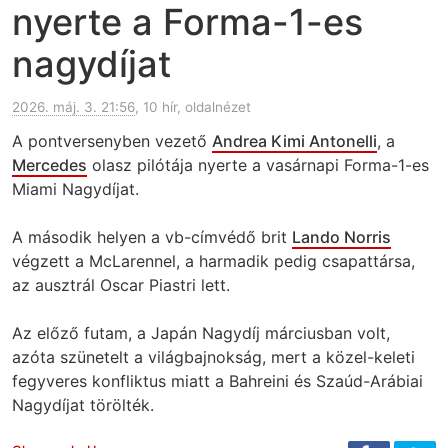
nyerte a Forma-1-es
nagydíjat
2026. máj. 3. 21:56
, 10 hír, oldalnézet
A pontversenyben vezető
Andrea Kimi Antonelli
, a
Mercedes
olasz pilótája nyerte a vasárnapi Forma-1-es
Miami Nagydíjat.
A második helyen a vb-címvédő brit
Lando Norris
végzett a McLarennel, a harmadik pedig csapattársa,
az ausztrál Oscar Piastri lett.
Az előző futam, a Japán Nagydíj márciusban volt,
azóta szünetelt a világbajnokság, mert a közel-keleti
fegyveres konfliktus miatt a Bahreini és Szaúd-Arábiai
Nagydíjat törölték.