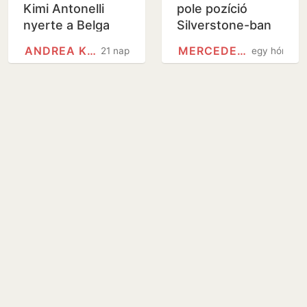
Kimi Antonelli
pole pozíció
nyerte a Belga
Silverstone-ban
Nagydíjat
ANDREA KIMI ANTONELLI
MERCEDES-BENZ
21 nap
egy hónap