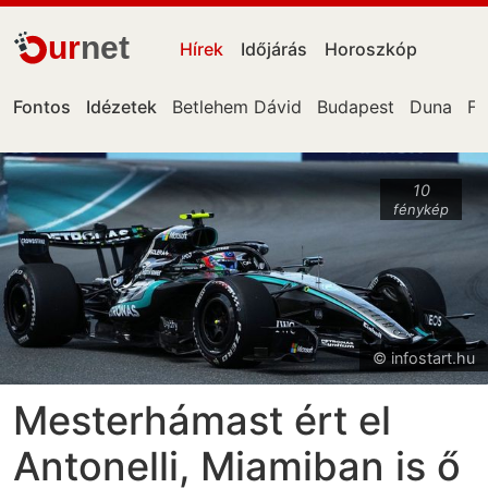
ur
net
Hírek
Időjárás
Horoszkóp
Fontos
Idézetek
Betlehem Dávid
Budapest
Duna
Fa
10
fénykép
© infostart.hu
Mesterhámast ért el
Antonelli, Miamiban is ő