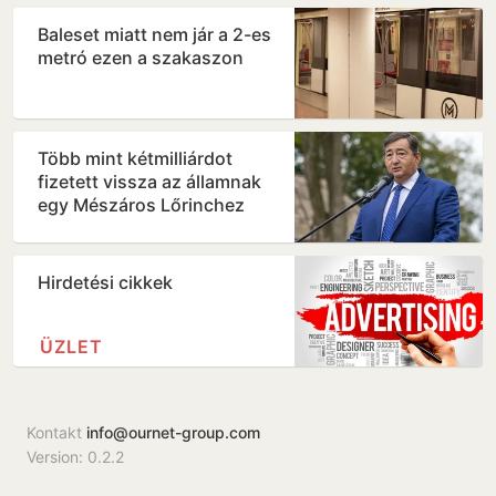
Baleset miatt nem jár a 2-es
metró ezen a szakaszon
Több mint kétmilliárdot
fizetett vissza az államnak
egy Mészáros Lőrinchez
köthető magántőkealap
Hirdetési cikkek
ÜZLET
Kontakt
info@ournet-group.com
Version: 0.2.2