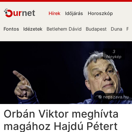
ur
net
Hírek
Időjárás
Horoszkóp
Fontos
Idézetek
Betlehem Dávid
Budapest
Duna
Fa
3
fénykép
© nepszava.hu
Orbán Viktor meghívta
magához Hajdú Pétert