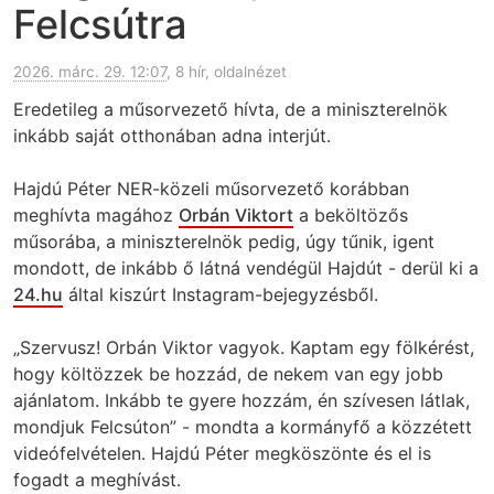
Felcsútra
2026. márc. 29. 12:07
, 8 hír, oldalnézet
Eredetileg a műsorvezető hívta, de a miniszterelnök
inkább saját otthonában adna interjút.
Hajdú Péter NER-közeli műsorvezető korábban
meghívta magához
Orbán Viktort
a beköltözős
műsorába, a miniszterelnök pedig, úgy tűnik, igent
mondott, de inkább ő látná vendégül Hajdút - derül ki a
24.hu
által kiszúrt Instagram-bejegyzésből.
„Szervusz! Orbán Viktor vagyok. Kaptam egy fölkérést,
hogy költözzek be hozzád, de nekem van egy jobb
ajánlatom. Inkább te gyere hozzám, én szívesen látlak,
mondjuk Felcsúton” - mondta a kormányfő a közzétett
videófelvételen. Hajdú Péter megköszönte és el is
fogadt a meghívást.