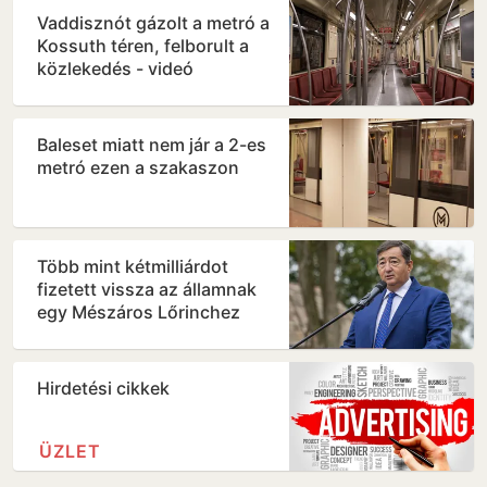
Vaddisznót gázolt a metró a
Kossuth téren, felborult a
közlekedés - videó
Baleset miatt nem jár a 2-es
metró ezen a szakaszon
Több mint kétmilliárdot
fizetett vissza az államnak
egy Mészáros Lőrinchez
köthető magántőkealap
Hirdetési cikkek
ÜZLET