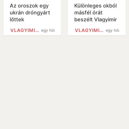
Az oroszok egy
Különleges okból
ukrán dróngyárt
másfél órát
lőttek
beszélt Vlagyimir
Putyin Donald
VLAGYIMIR PUTYIN
VLAGYIMIR PUTYIN
egy hónap
egy hónap
Trumppal