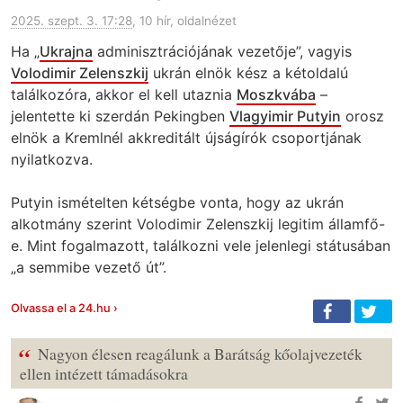
2025. szept. 3. 17:28
, 10 hír, oldalnézet
Ha „
Ukrajna
adminisztrációjának vezetője”, vagyis
Volodimir Zelenszkij
ukrán elnök kész a kétoldalú
találkozóra, akkor el kell utaznia
Moszkvába
–
jelentette ki szerdán Pekingben
Vlagyimir Putyin
orosz
elnök a Kremlnél akkreditált újságírók csoportjának
nyilatkozva.
Putyin ismételten kétségbe vonta, hogy az ukrán
alkotmány szerint Volodimir Zelenszkij legitim államfő-
e. Mint fogalmazott, találkozni vele jelenlegi státusában
„a semmibe vezető út”.
Olvassa el a 24.hu ›
“
Nagyon élesen reagálunk a Barátság kőolajvezeték
ellen intézett támadásokra