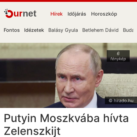
ur
net
Hírek
Időjárás
Horoszkóp
Fontos
Idézetek
Balásy Gyula
Betlehem Dávid
Budap
6
fénykép
© hirado.hu
Putyin Moszkvába hívta
Zelenszkijt