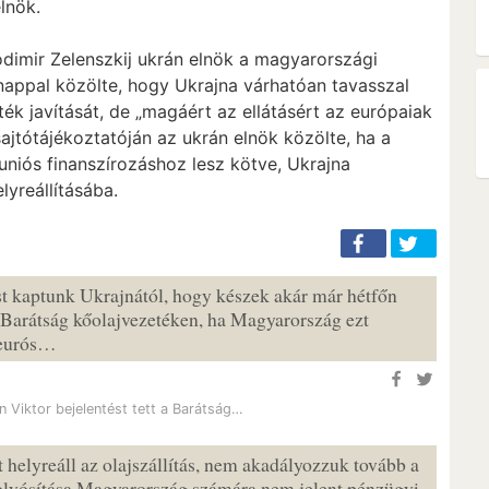
lnök.
odimir Zelenszkij ukrán elnök a magyarországi
 nappal közölte, hogy Ukrajna várhatóan tavasszal
ték javítását, de „magáért az ellátásért az európaiak
 sajtótájékoztatóján az ukrán elnök közölte, ha a
 uniós finanszírozáshoz lesz kötve, Ukrajna
lyreállításába.
ést kaptunk Ukrajnától, hogy készek akár már hétfőn
t a Barátság kőolajvezetéken, ha Magyarország ezt
d eurós…
n Viktor bejelentést tett a Barátság…
 helyreáll az olajszállítás, nem akadályozzuk tovább a
l folyósítása Magyarország számára nem jelent pénzügyi