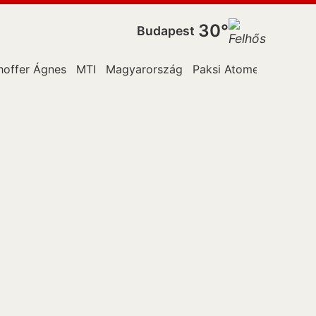
30°
Budapest
hoffer Ágnes
MTI
Magyarország
Paksi Atomerőműben
N