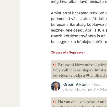
még hivatalban lévő minisztere
Amint arról beszámoltunk, Vol
parlamenti választás előtt két
befejezi a Barátság kőolajveze
lesznek felelősek”. Április 10-i
tranzit kérdése továbbra is az
beleegyezik a kőolajvezeték he
Olvassa el a Nepszava ›
“
Brüsszeli közvetítéssel jelz
helyreállítani az olajszállítás
követően feloldja a 90 milliár
Orbán Viktor
,
4 hónap
„Ha van olaj, van pénz” – Orbá
“
Ha van olaj, van pénz. Amint
hitelkeret elfogadását. A hite