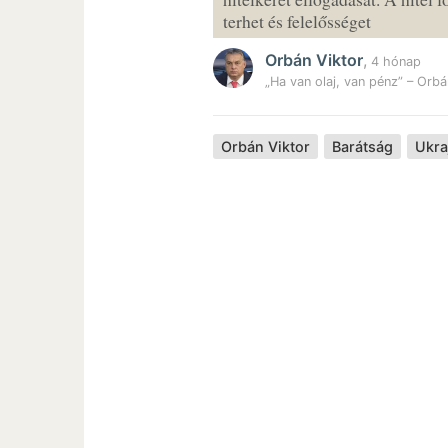
terhet és felelősséget
Orbán Viktor
,
4 hónap
„Ha van olaj, van pénz” – Orbá
Orbán Viktor
Barátság
Ukra