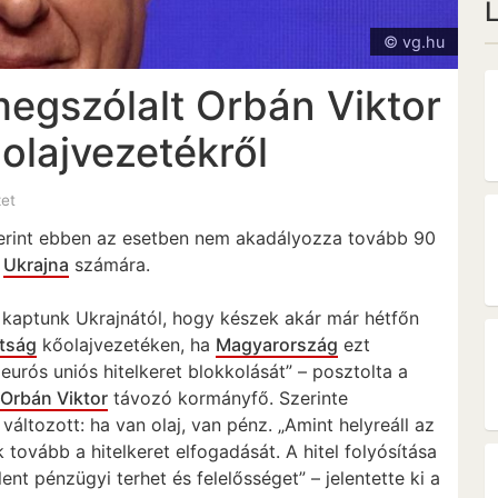
© vg.hu
megszólalt Orbán Viktor
olajvezetékről
zet
zerint ebben az esetben nem akadályozza tovább 90
t
Ukrajna
számára.
st kaptunk Ukrajnától, hogy készek akár már hétfőn
tság
kőolajvezetéken, ha
Magyarország
ezt
 eurós uniós hitelkeret blokkolását” – posztolta a
n
Orbán Viktor
távozó kormányfő. Szerinte
áltozott: ha van olaj, van pénz. „Amint helyreáll az
 tovább a hitelkeret elfogadását. A hitel folyósítása
t pénzügyi terhet és felelősséget” – jelentette ki a