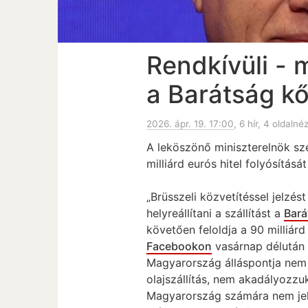
Rendkívüli - 
a Barátság kő
2026. ápr. 19. 17:00
, 6 hír, 4 oldalné
A leköszönő miniszterelnök s
milliárd eurós hitel folyósításá
„Brüsszeli közvetítéssel jelzé
helyreállítani a szállítást a
Bará
követően feloldja a 90 milliárd
Facebookon
vasárnap délutá
Magyarország álláspontja nem v
olajszállítás, nem akadályozzuk
Magyarország számára nem jelen