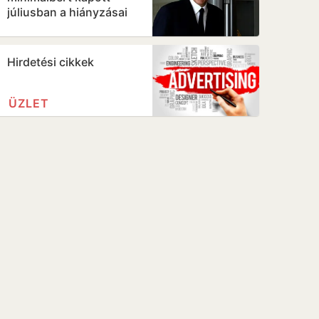
júliusban a hiányzásai
miatt
Hirdetési cikkek
ÜZLET