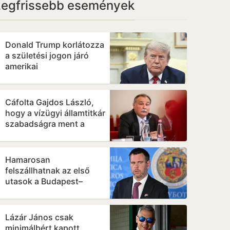
Legfrissebb események
Donald Trump korlátozza
a születési jogon járó
amerikai
állampolgárságot
Cáfolta Gajdos László,
hogy a vízügyi államtitkár
szabadságra ment a
krízishelyzetben
Hamarosan
felszállhatnak az első
utasok a Budapest–
Belgrád vasútra
Lázár János csak
minimálbért kapott