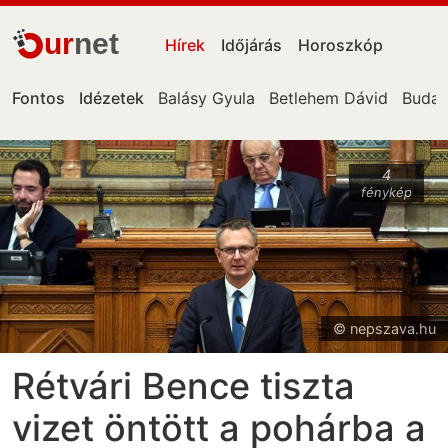
ur
net
Hírek
Időjárás
Horoszkóp
Fontos
Idézetek
Balásy Gyula
Betlehem Dávid
Budap
4
fénykép
© nepszava.hu
Rétvári Bence tiszta
vizet öntött a pohárba a