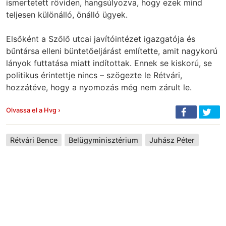
ismertetett röviden, hangsúlyozva, hogy ezek mind
teljesen különálló, önálló ügyek.
Elsőként a Szőlő utcai javítóintézet igazgatója és
bűntársa elleni büntetőeljárást említette, amit nagykorú
lányok futtatása miatt indítottak. Ennek se kiskorú, se
politikus érintettje nincs – szögezte le Rétvári,
hozzátéve, hogy a nyomozás még nem zárult le.
Olvassa el a Hvg ›
Rétvári Bence
Belügyminisztérium
Juhász Péter