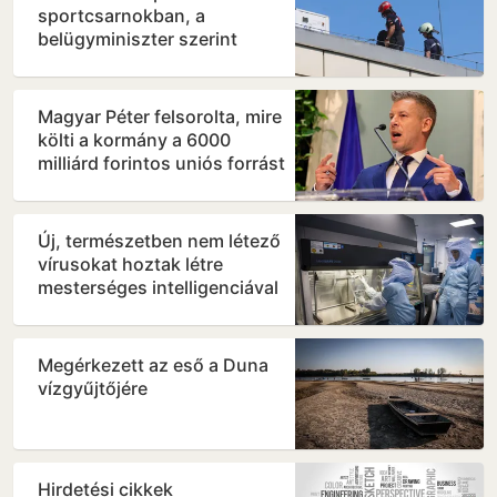
sportcsarnokban, a
belügyminiszter szerint
veszélyben az Európa-
bajnokság
Magyar Péter felsorolta, mire
költi a kormány a 6000
milliárd forintos uniós forrást
Új, természetben nem létező
vírusokat hoztak létre
mesterséges intelligenciával
Megérkezett az eső a Duna
vízgyűjtőjére
Hirdetési cikkek