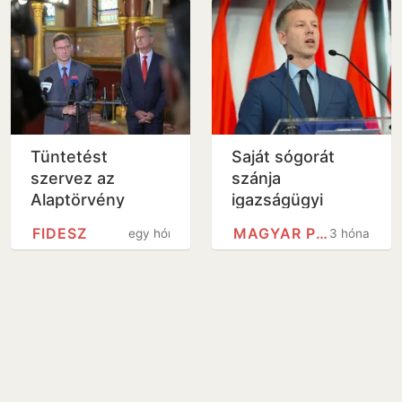
Tüntetést
Saját sógorát
szervez az
szánja
Alaptörvény
igazságügyi
módosítása ellen
miniszternek
FIDESZ
MAGYAR PÉTER
egy hónap
3 hónap
a Fidesz, Magyar
Magyar Péter
Péter szerint
ezen még…