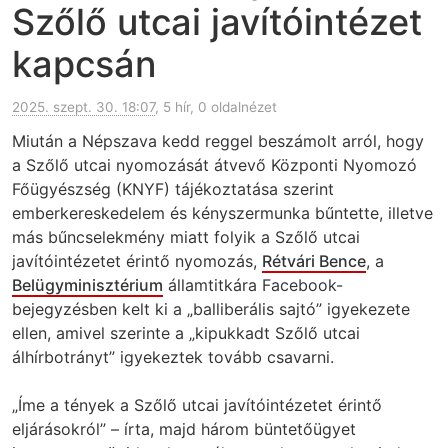
Szőlő utcai javítóintézet
kapcsán
2025. szept. 30. 18:07
, 5 hír, 0 oldalnézet
Miután a Népszava kedd reggel beszámolt arról, hogy
a Szőlő utcai nyomozását átvevő Központi Nyomozó
Főügyészség (KNYF) tájékoztatása szerint
emberkereskedelem és kényszermunka bűntette, illetve
más bűncselekmény miatt folyik a Szőlő utcai
javítóintézetet érintő nyomozás,
Rétvári Bence
, a
Belügyminisztérium
államtitkára Facebook-
bejegyzésben kelt ki a „balliberális sajtó” igyekezete
ellen, amivel szerinte a „kipukkadt Szőlő utcai
álhírbotrányt” igyekeztek tovább csavarni.
„Íme a tények a Szőlő utcai javítóintézetet érintő
eljárásokról” – írta, majd három büntetőügyet