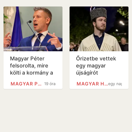
Magyar Péter
Őrizetbe vettek
felsorolta, mire
egy magyar
költi a kormány a
újságírót
6000 milliárd
Grúziában
MAGYAR PÉTER
MAGYAR HELSINKI BIZOTTSÁG
19 óra
egy nap
forintos uniós
forrást