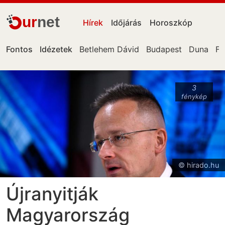
ur
net
Hírek
Időjárás
Horoszkóp
Fontos
Idézetek
Betlehem Dávid
Budapest
Duna
Fa
3
fénykép
© hirado.hu
Újranyitják
Magyarország