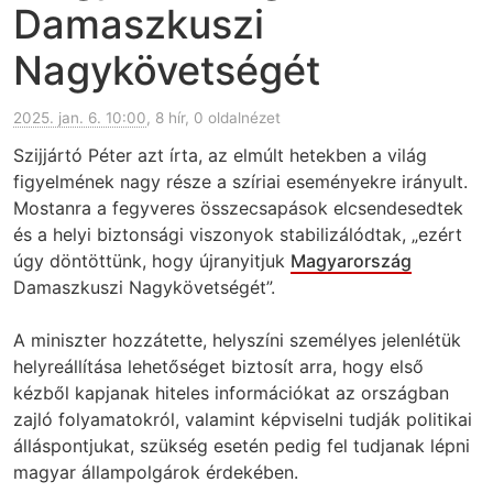
Damaszkuszi
Nagykövetségét
2025. jan. 6. 10:00
, 8 hír, 0 oldalnézet
Szijjártó Péter azt írta, az elmúlt hetekben a világ
figyelmének nagy része a szíriai eseményekre irányult.
Mostanra a fegyveres összecsapások elcsendesedtek
és a helyi biztonsági viszonyok stabilizálódtak, „ezért
úgy döntöttünk, hogy újranyitjuk
Magyarország
Damaszkuszi Nagykövetségét”.
A miniszter hozzátette, helyszíni személyes jelenlétük
helyreállítása lehetőséget biztosít arra, hogy első
kézből kapjanak hiteles információkat az országban
zajló folyamatokról, valamint képviselni tudják politikai
álláspontjukat, szükség esetén pedig fel tudjanak lépni
magyar állampolgárok érdekében.