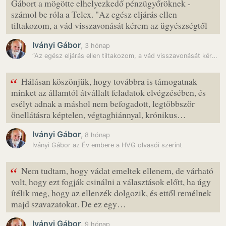
Gábort a mögötte elhelyezkedő pénzügyőröknek -
számol be róla a Telex. "Az egész eljárás ellen
tiltakozom, a vád visszavonását kérem az ügyészségtől
Iványi Gábor
,
3 hónap
“Az egész eljárás ellen tiltakozom, a vád visszavonását kérem” -…
“
Hálásan köszönjük, hogy továbbra is támogatnak
minket az államtól átvállalt feladatok elvégzésében, és
esélyt adnak a máshol nem befogadott, legtöbbször
önellátásra képtelen, végtaghiánnyal, krónikus…
Iványi Gábor
,
8 hónap
Iványi Gábor az Év embere a HVG olvasói szerint
“
Nem tudtam, hogy vádat emeltek ellenem, de várható
volt, hogy ezt fogják csinálni a választások előtt, ha úgy
ítélik meg, hogy az ellenzék dolgozik, és ettől remélnek
majd szavazatokat. De ez egy…
Iványi Gábor
,
9 hónap