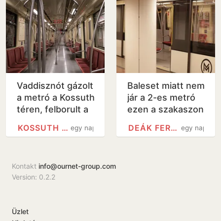
Vaddisznót gázolt
Baleset miatt nem
a metró a Kossuth
jár a 2-es metró
téren, felborult a
ezen a szakaszon
közlekedés -
KOSSUTH TÉREN
DEÁK FERENC TÉR METRÓÁLLOMÁS
egy nap
egy nap
videó
Kontakt
info@ournet-group.com
Version: 0.2.2
Üzlet