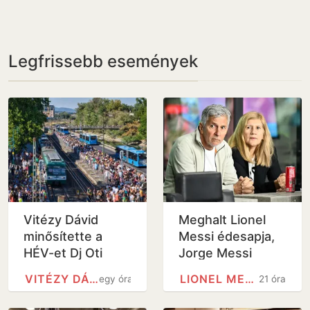
Legfrissebb események
Vitézy Dávid
Meghalt Lionel
minősítette a
Messi édesapja,
HÉV-et Dj Oti
Jorge Messi
koncertje után
VITÉZY DÁVID
LIONEL MESSI
egy óra
21 óra