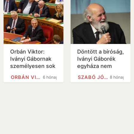
Gábort
Orbán Viktor:
Döntött a bíróság,
Iványi Gábornak
Iványi Gáborék
személyesen sok
egyháza nem
mindennel
kapja vissza
ORBÁN VIKTOR
SZABÓ JÓZSEF (LABDARÚGÓ, 1940)
6 hónap
8 hónap
tartozom, soha
egyházi státuszát
nem tennék
semmit ellene