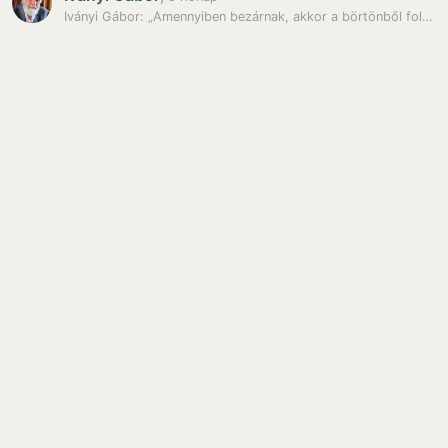
Iványi Gábor: „Amennyiben bezárnak, akkor a börtönből folytatom majd a…