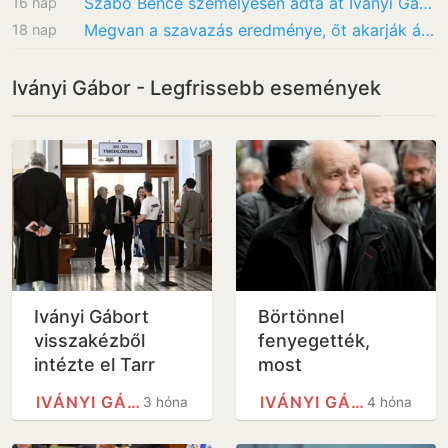
Szabó Bence személyesen adta át Iványi Gábornak az adományt a neki gyűjtött pénzből
16 nap
Megvan a szavazás eredménye, őt akarják államfőnek a legtöbben
18 nap
Iványi Gábor - Legfrissebb események
Iványi Gábort
Börtönnel
visszakézből
fenyegették,
intézte el Tarr
most
Zoltán
köztársasági
IVÁNYI GÁBOR
IVÁNYI GÁBOR
3 hónap
4 hónap
elnöknek
jelölhetik Iványi