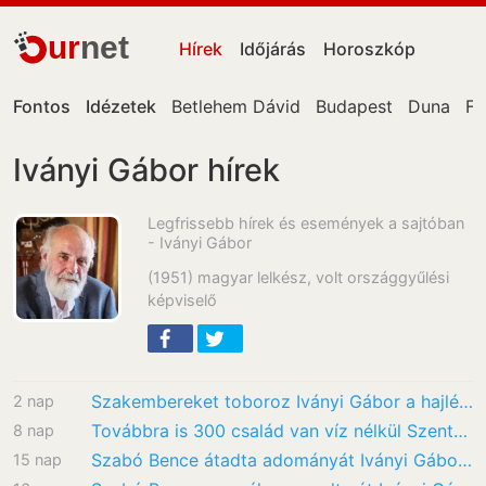
ur
net
Hírek
Időjárás
Horoszkóp
Fontos
Idézetek
Betlehem Dávid
Budapest
Duna
Fa
Iványi Gábor hírek
Legfrissebb hírek és események a sajtóban
- Iványi Gábor
(1951) magyar lelkész, volt országgyűlési
képviselő
Szakembereket toboroz Iványi Gábor a hajléktalanok fogászati ellátásához
2 nap
Továbbra is 300 család van víz nélkül Szentendrén így menthetik meg a várost
8 nap
Szabó Bence átadta adományát Iványi Gábor egyesületének
15 nap