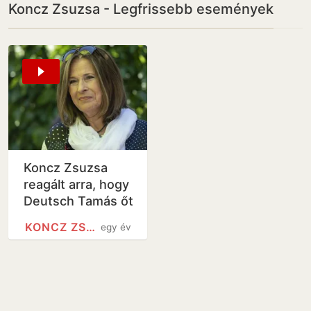
Koncz Zsuzsa - Legfrissebb események
Koncz Zsuzsa
reagált arra, hogy
Deutsch Tamás őt
is listázta
KONCZ ZSUZSA
egy év