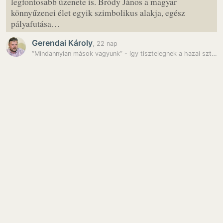
legfontosabb üzenete is. Bródy János a magyar
könnyűzenei élet egyik szimbolikus alakja, egész
pályafutása…
Gerendai Károly
,
22 nap
“Mindannyian mások vagyunk” - így tisztelegnek a hazai sztárok Bródy…