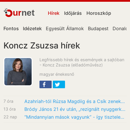
ur
net
Hírek
Időjárás
Horoszkóp
Fontos
Idézetek
Egyesült Államok
Budapest
Donald
Koncz Zsuzsa hírek
Legfrissebb hírek és események a sajtóban
- Koncz Zsuzsa (előadóművész)
magyar énekesnő
Azahriah-tól Rúzsa Magdiig és a Csík zenekarig: Bródy János 70 dalát 50 fellépő adja elő a…
7 óra
Bródy János 21 év után, „rezignált nyuggerként” tér vissza a Szigetre
13 óra
“Mindannyian mások vagyunk” - így tisztelegnek a hazai sztárok Bródy János előtt
22 nap