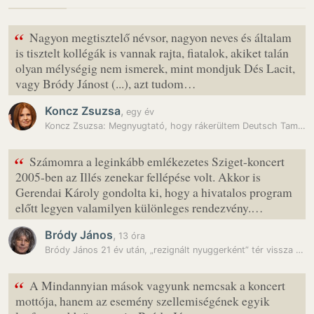
“
Nagyon megtisztelő névsor, nagyon neves és általam
is tisztelt kollégák is vannak rajta, fiatalok, akiket talán
olyan mélységig nem ismerek, mint mondjuk Dés Lacit,
vagy Bródy Jánost (...), azt tudom…
Koncz Zsuzsa
,
egy év
Koncz Zsuzsa: Megnyugtató, hogy rákerültem Deutsch Tamás listájára
“
Számomra a leginkább emlékezetes Sziget-koncert
2005-ben az Illés zenekar fellépése volt. Akkor is
Gerendai Károly gondolta ki, hogy a hivatalos program
előtt legyen valamilyen különleges rendezvény.…
Bródy János
,
13 óra
Bródy János 21 év után, „rezignált nyuggerként” tér vissza a Szigetre
“
A Mindannyian mások vagyunk nemcsak a koncert
mottója, hanem az esemény szellemiségének egyik