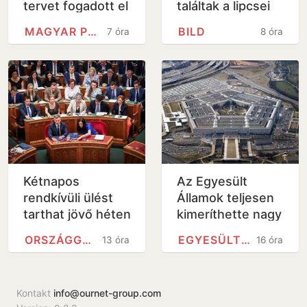
tervet fogadott el
találtak a lipcsei
a kormány
repülőtéren egy
MAGYAR PÉTER
BILD
7 óra
8 óra
ukrán
teherszállító gép
közelében
Kétnapos
Az Egyesült
rendkívüli ülést
Államok teljesen
tarthat jövő héten
kimeríthette nagy
a parlament
hatótávolságú
ORSZÁGGYŰLÉS
EGYESÜLT ÁLLAMOK
13 óra
16 óra
precíziós
rakétakészleteit
az iráni…
Kontakt
info@ournet-group.com