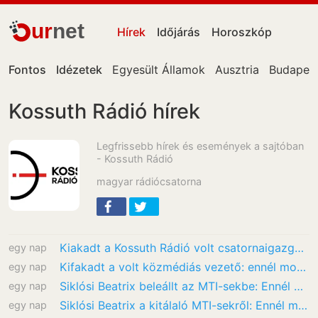
ur
net
Hírek
Időjárás
Horoszkóp
Fontos
Idézetek
Egyesült Államok
Ausztria
Budapes
Kossuth Rádió hírek
Legfrissebb hírek és események a sajtóban
- Kossuth Rádió
magyar rádiócsatorna
Kiakadt a Kossuth Rádió volt csatornaigazgatója, mocskosnak és aljasnak nevezete a…
egy nap
Kifakadt a volt közmédiás vezető: ennél mocskosabb, aljasabb dolgot az elmúlt évtizedek…
egy nap
Siklósi Beatrix beleállt az MTI-sekbe: Ennél mocskosabb dolgot kollégák az elmúlt…
egy nap
Siklósi Beatrix a kitálaló MTI-sekről: Ennél mocskosabb, aljasabb dolgot kollégák az…
egy nap