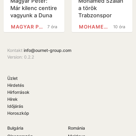
Magyar Péter:
Mohamed Szalah
Már kilenc centire
a török
vagyunk a Duna
Trabzonspor
mélypontjáról
csapatához
MAGYAR PÉTER
MOHAMED SZALÁH
7 óra
10 óra
igazolt
Kontakt
info@ournet-group.com
Version: 0.2.2
Üzlet
Hirdetés
Hírforrások
Hírek
Időjárás
Horoszkóp
Bulgária
Románia