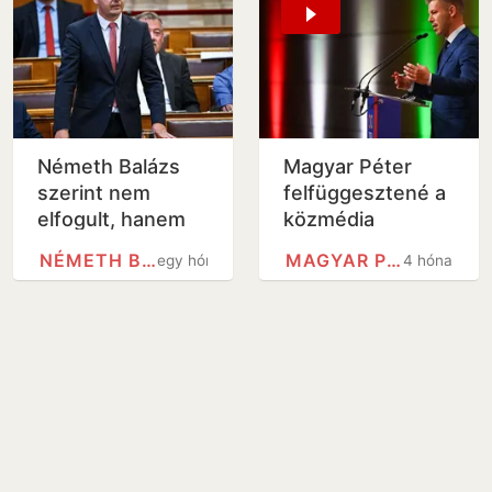
Németh Balázs
Magyar Péter
szerint nem
felfüggesztené a
elfogult, hanem
közmédia
patrióta volt a
hírszolgáltatását a
NÉMETH BALÁZS (MOTORVERSENYZŐ)
MAGYAR PÉTER
egy hónap
4 hónap
közmédia
sajtószabadság
jegyében