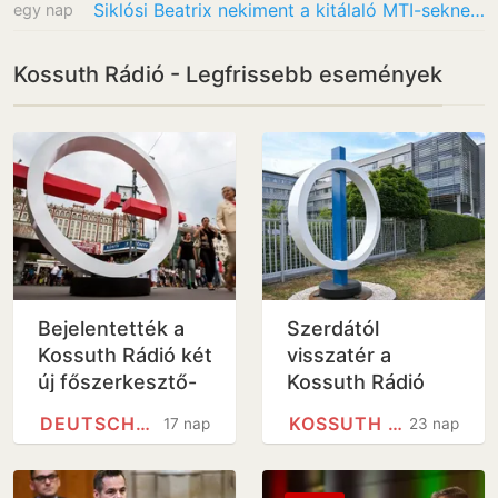
Siklósi Beatrix nekiment a kitálaló MTI-seknek: Mocskos, aljas, legalja
egy nap
Kossuth Rádió - Legfrissebb események
Bejelentették a
Szerdától
Kossuth Rádió két
visszatér a
új főszerkesztő-
Kossuth Rádió
helyettesét
DEUTSCHE WELLE
KOSSUTH RÁDIÓ
17 nap
23 nap