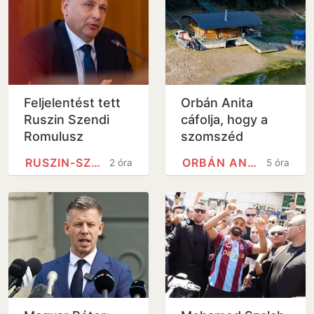
Feljelentést tett
Orbán Anita
Ruszin Szendi
cáfolja, hogy a
Romulusz
szomszéd
szerződések
országok
RUSZIN-SZENDI ROMULUSZ
ORBÁN ANITA
2 óra
5 óra
miatt
felelősek a Duna
alacsony
vízállásáért,
Szlovákia is…