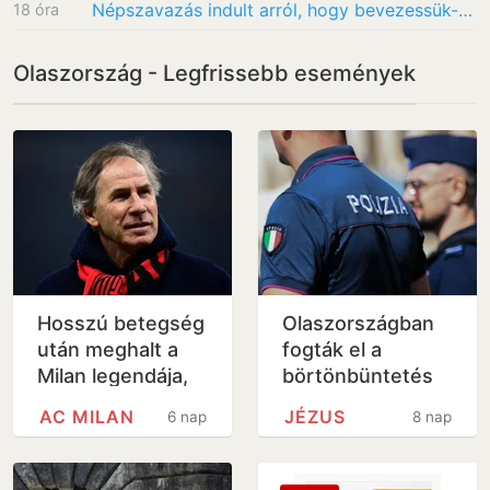
Népszavazás indult arról, hogy bevezessük-e az átlagsebesség-mérést
18 óra
Olaszország - Legfrissebb események
Hosszú betegség
Olaszországban
után meghalt a
fogták el a
Milan legendája,
börtönbüntetés
Franco Baresi
elől bujkáló zalai
AC MILAN
JÉZUS
6 nap
8 nap
ál-Jézust