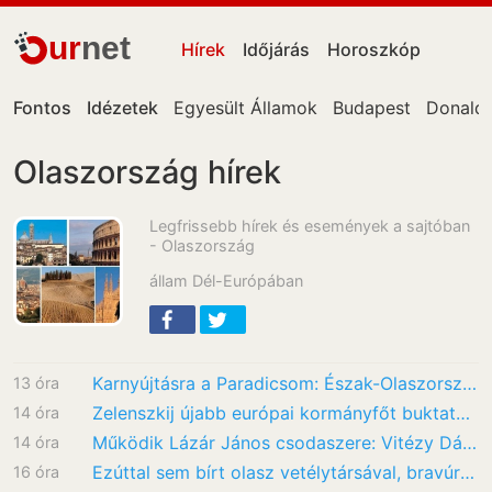
ur
net
Hírek
Időjárás
Horoszkóp
Fontos
Idézetek
Egyesült Államok
Budapest
Donald
Olaszország hírek
Legfrissebb hírek és események a sajtóban
- Olaszország
állam Dél-Európában
Karnyújtásra a Paradicsom: Észak-Olaszország ékszerdoboza a Garda-tó, amit neked is látnod…
13 óra
Zelenszkij újabb európai kormányfőt buktathat meg: össztűz alatt Giorgia Meloni a jövő évi…
14 óra
Működik Lázár János csodaszere: Vitézy Dávid szerint a sínfestés hatásos megoldás a hőség…
14 óra
Ezúttal sem bírt olasz vetélytársával, bravúros Eb-ezüstöt nyert Mihályvári-Farkas…
16 óra