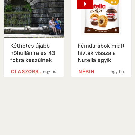
Kéthetes újabb
Fémdarabok miatt
hőhullámra és 43
hívták vissza a
fokra készülnek
Nutella egyik
Olaszországban
termékét
OLASZORSZÁG
NÉBIH
egy hónap
egy hónap
Magyarországon