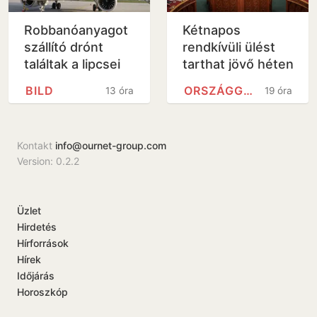
Robbanóanyagot
Kétnapos
szállító drónt
rendkívüli ülést
találtak a lipcsei
tarthat jövő héten
repülőtéren egy
a parlament
BILD
ORSZÁGGYŰLÉS
13 óra
19 óra
ukrán
teherszállító gép
közelében
Kontakt
info@ournet-group.com
Version: 0.2.2
Üzlet
Hirdetés
Hírforrások
Hírek
Időjárás
Horoszkóp