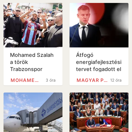
Mohamed Szalah
Átfogó
a török
energiafejlesztési
Trabzonspor
tervet fogadott el
csapatához
a kormány
MOHAMED SZALÁH
MAGYAR PÉTER
3 óra
12 óra
igazolt