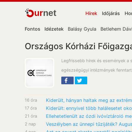
ur
net
Hírek
Időjárás
Ho
Fontos
Idézetek
Balásy Gyula
Betlehem Dáv
Országos Kórházi Főigazga
Legfrissebb hírek és események a 
egészségügyi intézmények fenntartá
16 óra
Kiderült: ennyivel több halálesetet o
17 óra
Ellehetetlenült az ózdi ivóvíztároló m
21 óra
Veszélyben az ünnepi tűzijáték? Augus
2 nap
4 nap