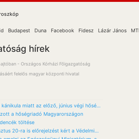
roszkóp
id
Budapest
Duna
Facebook
Fidesz
Lázár János
MT
tóság hírek
sajtóban - Országos Kórházi Főigazgatóság
sáért felelős magyar központi hivatal
Kiderült, hányan haltak meg az extrém kánikula miatt az előző, június végi hőségriadó…
kozott a hőségriadó Magyarországon
edencék töltése
ztus 20-ra is előrejelzést kért a Védelmi…