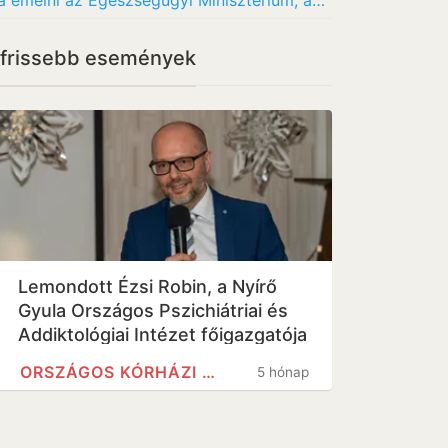
Azt az orvost akarta vezetői pozícióba emelni az Egészségügyi Minisztérium, aki korábban…
gfrissebb események
Lemondott Ézsi Robin, a Nyírő
Gyula Országos Pszichiátriai és
Addiktológiai Intézet főigazgatója
ORSZÁGOS KÓRHÁZI FŐIGAZGATÓSÁG
5 hónap