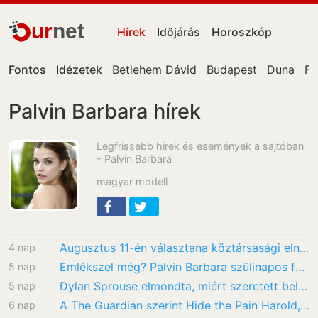
ur
net
Hírek
Időjárás
Horoszkóp
Fontos
Idézetek
Betlehem Dávid
Budapest
Duna
Fa
Palvin Barbara hírek
Legfrissebb hírek és események a sajtóban
- Palvin Barbara
magyar modell
Augusztus 11-én választana köztársasági elnököt a Tisza
4 nap
Emlékszel még? Palvin Barbara szülinapos férje és sógora a Jóbarátokban és az Apafejben…
5 nap
Dylan Sprouse elmondta, miért szeretett bele Palvin Barbarába, pedig az úgy beszólt neki,…
5 nap
A The Guardian szerint Hide the Pain Harold, Palvin Barbara és Rubik Ernő neve is…
6 nap