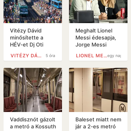
Vitézy Dávid
Meghalt Lionel
minősítette a
Messi édesapja,
HÉV-et Dj Oti
Jorge Messi
koncertje után
VITÉZY DÁVID
LIONEL MESSI
5 óra
egy nap
Vaddisznót gázolt
Baleset miatt nem
a metró a Kossuth
jár a 2-es metró