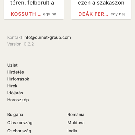
téren, felborult a
ezen a szakaszon
közlekedés -
KOSSUTH TÉREN
DEÁK FERENC TÉR METRÓÁLLOMÁS
egy nap
egy nap
videó
Kontakt
info@ournet-group.com
Version: 0.2.2
Üzlet
Hirdetés
Hírforrások
Hírek
Időjárás
Horoszkóp
Bulgária
Románia
Olaszország
Moldova
Csehország
India