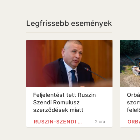
Legfrissebb események
Feljelentést tett Ruszin
Orbá
Szendi Romulusz
szom
szerződések miatt
fele
vízál
RUSZIN-SZENDI ROMULUSZ
ORB
2 óra