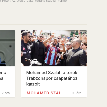
 Péter: Az utolsó paksi turbina stabilan termel
enc
Mohamed Szalah a török
na
Trabzonspor csapatához
igazolt
MOHAMED SZALÁH
7 óra
10 óra