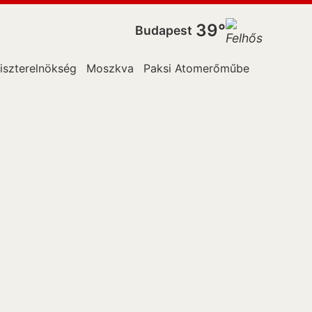
39°
Budapest
iszterelnökség
Moszkva
Paksi Atomerőműben
New York