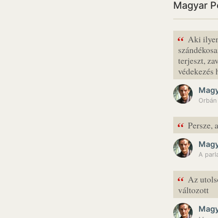
Magyar Pé
“
Aki ilye
szándékosa
terjeszt, z
védekezés 
Magy
Orbán 
“
Persze, 
Magy
A parl
“
Az utols
változott
Magy