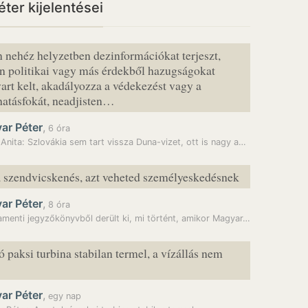
ter kijelentései
n nehéz helyzetben dezinformációkat terjeszt,
n politikai vagy más érdekből hazugságokat
avart kelt, akadályozza a védekezést vagy a
hatásfokát, neadjisten…
ar Péter
,
6 óra
Anita: Szlovákia sem tart vissza Duna-vizet, ott is nagy a…
a szendvicskenés, azt veheted személyeskedésnek
ar Péter
,
8 óra
amenti jegyzőkönyvből derült ki, mi történt, amikor Magyar…
ó paksi turbina stabilan termel, a vízállás nem
ar Péter
,
egy nap