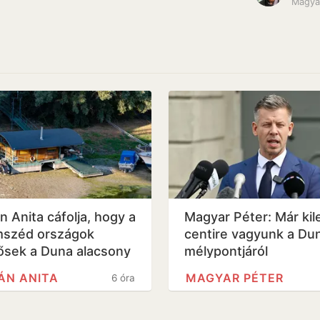
Magyar
n Anita cáfolja, hogy a
Magyar Péter: Már kil
széd országok
centire vagyunk a Du
lősek a Duna alacsony
mélypontjáról
lásáért, Szlovákia is…
ÁN ANITA
MAGYAR PÉTER
6 óra