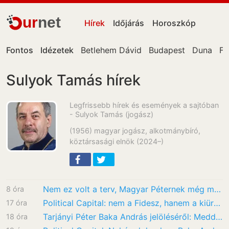
ur
net
Hírek
Időjárás
Horoszkóp
Fontos
Idézetek
Betlehem Dávid
Budapest
Duna
Fa
Sulyok Tamás hírek
Legfrissebb hírek és események a sajtóban
- Sulyok Tamás (jogász)
(1956) magyar jogász, alkotmánybíró,
köztársasági elnök (2024–)
Nem ez volt a terv, Magyar Péternek még meggyűlhet a baja Baka Andrással
8 óra
Political Capital: nem a Fidesz, hanem a kiüresített elnöki intézmény a Baka András előtt…
17 óra
Tarjányi Péter Baka András jelöléséről: Meddig mehet el egy kétharmados hatalom csak…
18 óra