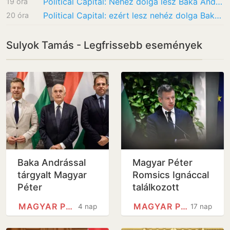
Political Capital: Nehéz dolga lesz Baka Andrásnak köztársasági elnökként
19 óra
Political Capital: ezért lesz nehéz dolga Baka Andrásnak
20 óra
Sulyok Tamás - Legfrissebb események
Baka Andrással
Magyar Péter
tárgyalt Magyar
Romsics Ignáccal
Péter
találkozott
MAGYAR PÉTER
MAGYAR PÉTER
4 nap
17 nap