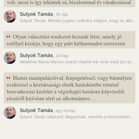
volt, most is így tekintek rá, bizalommal és várakozással
Sulyok Tamás
,
18 nap
Sulyok Tamás: Minden jogász számára világos, hogy az államfőnek nincs…
“
Olyan választási rendszert hozunk létre, amely jó
eséllyel kizárja, hogy egy párt kétharmadot szerezzen
Sulyok Tamás
,
24 nap
Melléthei-Barna Márton szerint másfél-két éven belül jön az új…
“
Hamis manipulációval, fenyegetéssel, vagy bármilyen
eszközzel a köztársasági elnök hatáskörébe történő
beavatkozási kísérlet a végrehajtó hatalom képviselői
részéről kirívóan sérti az alkotmányos…
Sulyok Tamás
,
egy hónap
Sulyok Tamás válaszolt Magyarnak, szerinte a miniszterelnök…