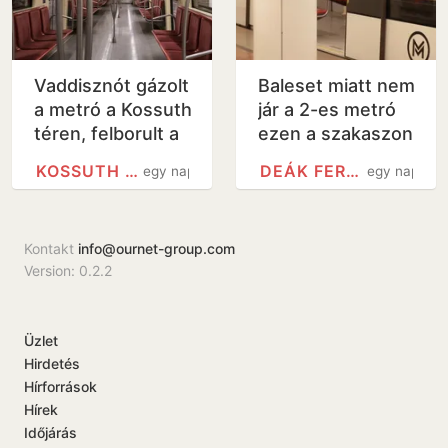
Vaddisznót gázolt
Baleset miatt nem
a metró a Kossuth
jár a 2-es metró
téren, felborult a
ezen a szakaszon
közlekedés -
KOSSUTH TÉREN
DEÁK FERENC TÉR METRÓÁLLOMÁS
egy nap
egy nap
videó
Kontakt
info@ournet-group.com
Version: 0.2.2
Üzlet
Hirdetés
Hírforrások
Hírek
Időjárás