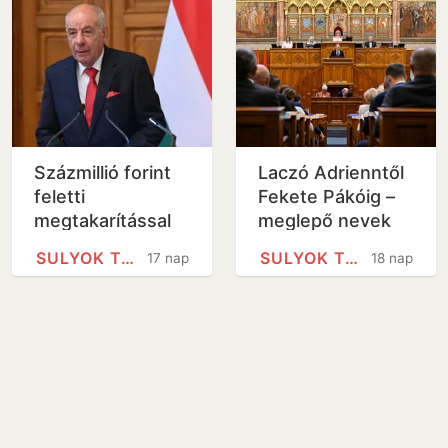
Százmillió forint
Laczó Adrienntől
feletti
Fekete Pákóig –
megtakarítással
meglepő nevek
költözik ki a
bukkantak fel,
SULYOK TAMÁS
SULYOK TAMÁS
17 nap
18 nap
Sándor-palotából
mint köztársasági
Sulyok Tamás
elnök-jelöltek