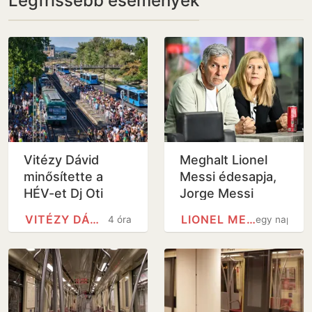
Legfrissebb események
Vitézy Dávid
Meghalt Lionel
minősítette a
Messi édesapja,
HÉV-et Dj Oti
Jorge Messi
koncertje után
VITÉZY DÁVID
LIONEL MESSI
4 óra
egy nap