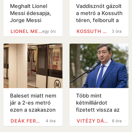
Meghalt Lionel
Vaddisznót gázolt
Messi édesapja,
a metró a Kossuth
Jorge Messi
téren, felborult a
közlekedés -
LIONEL MESSI
KOSSUTH TÉREN
egy óra
3 óra
videó
Baleset miatt nem
Több mint
jár a 2-es metró
kétmilliárdot
ezen a szakaszon
fizetett vissza az
államnak egy
DEÁK FERENC TÉR METRÓÁLLOMÁS
VITÉZY DÁVID
4 óra
6 óra
Mészáros
Lőrinchez köthető