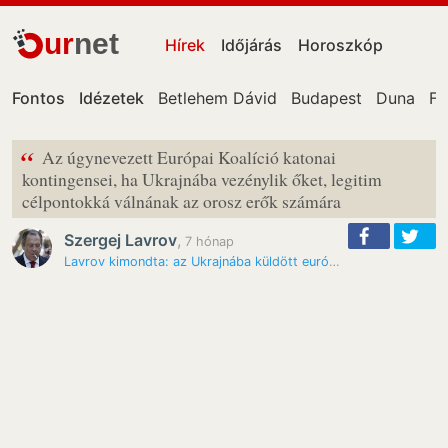
ur
net
Hírek
Időjárás
Horoszkóp
Fontos
Idézetek
Betlehem Dávid
Budapest
Duna
Fa
“
Az úgynevezett Európai Koalíció katonai
kontingensei, ha Ukrajnába vezénylik őket, legitim
célpontokká válnának az orosz erők számára
Szergej Lavrov
,
7 hónap
Lavrov kimondta: az Ukrajnába küldött európai katonák célpontok…