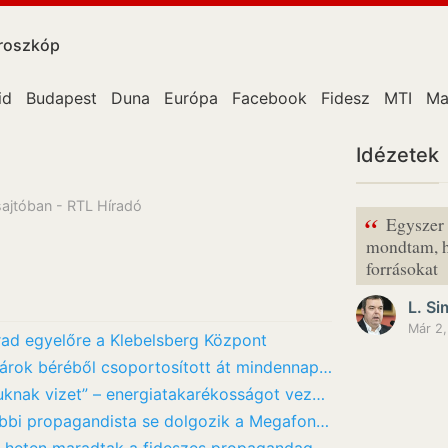
roszkóp
id
Budapest
Duna
Európa
Facebook
Fidesz
MTI
Ma
Idézetek
sajtóban - RTL Híradó
“
Egyszer 
mondtam, h
forrásokat
L. Si
Már 2,
rad egyelőre a Klebelsberg Központ
Lannert Judit: Az előző kormány a tanárok béréből csoportosított át mindennapi működésre
„Még lavorban sem engedhetnek maguknak vizet” – energiatakarékosságot vezettek be a…
Apáti Bence szerint már egyetlen korábbi propagandista se dolgozik a Megafonnál