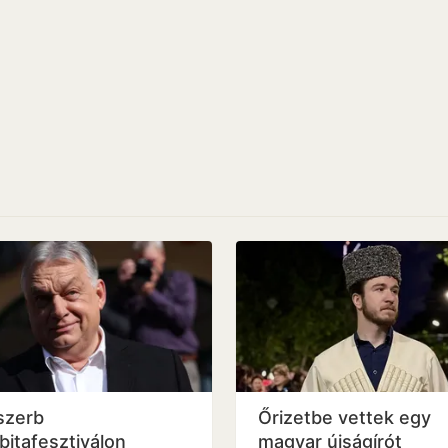
szerb
Őrizetbe vettek egy
bitafesztiválon
magyar újságírót