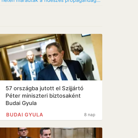
Kártyavárként omlik össze a Megafon, heten maradtak a fideszes propagandagyárban
57 országba jutott el Szijjártó
Péter miniszteri biztosaként
Budai Gyula
BUDAI GYULA
8 nap