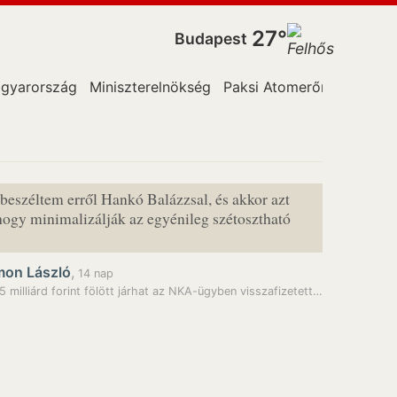
27°
Budapest
gyarország
Miniszterelnökség
Paksi Atomerőműben
Orsz
beszéltem erről Hankó Balázzsal, és akkor azt
ogy minimalizálják az egyénileg szétosztható
mon László
,
14 nap
5 milliárd forint fölött járhat az NKA-ügyben visszafizetett…