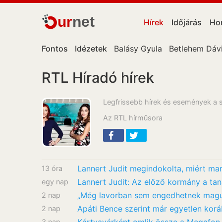
ur
net
Hírek
Időjárás
Ho
Fontos
Idézetek
Balásy Gyula
Betlehem Dáv
RTL Híradó hírek
Legfrissebb hírek és események a 
Az RTL hírműsora
Lannert Judit megindokolta, miért ma
13 óra
egy nap
2 nap
2 nap
3 nap