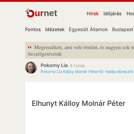
ur
net
Hírek
Időjárás
Ho
Fontos
Idézetek
Egyesült Államok
Budapest
“
Megrendített, ami vele történt, és nagyon sok 
beszélgetéseink
Pokorny Lia
,
8 hónap
Pokorny Lia Kálloy Molnár Péterről: Halála ébresztő
Elhunyt Kálloy Molnár Péter