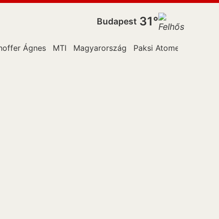
31°
Budapest
hoffer Ágnes
MTI
Magyarország
Paksi Atomerőműben
N