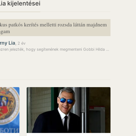
ia kijelentései
kus patkós kerítés melletti rozsda láttán majdnem
magam
rny Lia
,
2 év
Több ezren jelezték, hogy segítenének megmenteni Gobbi Hilda egykori…