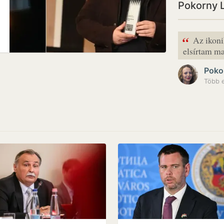
Pokorny L
“
Az ikoni
elsírtam 
Poko