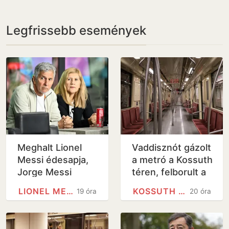
Legfrissebb események
Meghalt Lionel
Vaddisznót gázolt
Messi édesapja,
a metró a Kossuth
Jorge Messi
téren, felborult a
közlekedés -
LIONEL MESSI
KOSSUTH TÉREN
19 óra
20 óra
videó