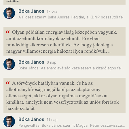
Bóka János
,
17 óra
A Fidesz szerint Baka András illegitim, a KDNP bosszútól fél
“
Olyan példátlan energiaválság közepében vagyunk,
amit az elmúlt kormányok az elmúlt 16 évben
mindeddig sikeresen elkerültek. Az, hogy jelenleg a
magyar villamosenergia hálózat ilyen rendkívüli…
Bóka János
,
6 nap
Bóka János: Az energiaválság kezeléséért a kizárólagos felelősség a…
“
A törvények hatályban vannak, és ha az
alkotmánybíróság megállapítja az alaptörvény-
ellenességet, akkor olyan rugalmas megoldásokat
kínálhat, amelyek nem veszélyeztetik az uniós források
hazahozatalát
Bóka János
,
11 nap
Pengeváltás: Bóka János szerint Magyar Péter összevissza beszél az…