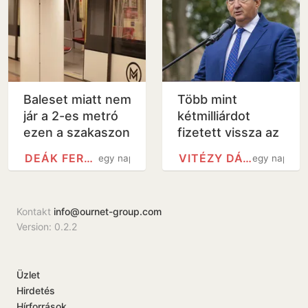
Baleset miatt nem
Több mint
jár a 2-es metró
kétmilliárdot
ezen a szakaszon
fizetett vissza az
államnak egy
DEÁK FERENC TÉR METRÓÁLLOMÁS
VITÉZY DÁVID
egy nap
egy nap
Mészáros
Lőrinchez köthető
magántőkealap
Kontakt
info@ournet-group.com
Version: 0.2.2
Üzlet
Hirdetés
Hírforrások