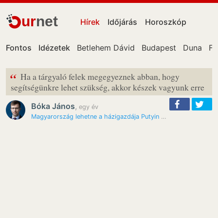
ur
net
Hírek
Időjárás
Horoszkóp
Fontos
Idézetek
Betlehem Dávid
Budapest
Duna
Fa
“
Ha a tárgyaló felek megegyeznek abban, hogy
segítségünkre lehet szükség, akkor készek vagyunk erre
Bóka János
,
egy év
Magyarország lehetne a házigazdája Putyin és Zelenszkij…