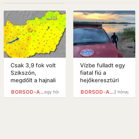
Csak 3,9 fok volt
Vízbe fulladt egy
Szikszón,
fiatal fiú a
megdőlt a hajnali
hejőkeresztúri
hidegrekord
Debreceni-tónál
BORSOD-ABAÚJ-ZEMPLÉN VÁRMEGYE
BORSOD-ABAÚJ-ZEMPLÉN VÁRMEGYE
egy hónap
2 hónap
csütörtökön