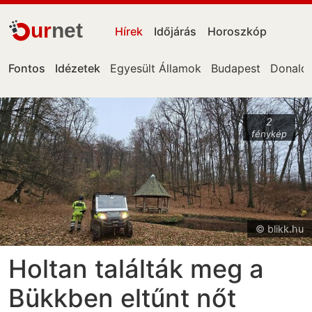
ur
net
Hírek
Időjárás
Horoszkóp
Fontos
Idézetek
Egyesült Államok
Budapest
Donald
2
fénykép
© blikk.hu
Holtan találták meg a
Bükkben eltűnt nőt