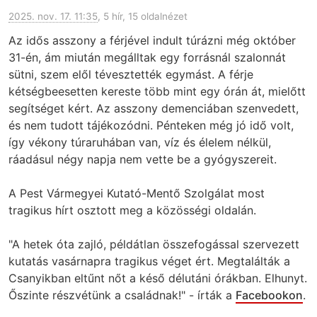
2025. nov. 17. 11:35
, 5 hír, 15 oldalnézet
Az idős asszony a férjével indult túrázni még október
31-én, ám miután megálltak egy forrásnál szalonnát
sütni, szem elől tévesztették egymást. A férje
kétségbeesetten kereste több mint egy órán át, mielőtt
segítséget kért. Az asszony demenciában szenvedett,
és nem tudott tájékozódni. Pénteken még jó idő volt,
így vékony túraruhában van, víz és élelem nélkül,
ráadásul négy napja nem vette be a gyógyszereit.
A Pest Vármegyei Kutató-Mentő Szolgálat most
tragikus hírt osztott meg a közösségi oldalán.
"A hetek óta zajló, példátlan összefogással szervezett
kutatás vasárnapra tragikus véget ért. Megtalálták a
Csanyikban eltűnt nőt a késő délutáni órákban. Elhunyt.
Őszinte részvétünk a családnak!" - írták a
Facebookon
.