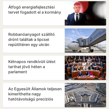
Átfogó energiafejlesztési
tervet fogadott el a kormány
Robbanóanyagot szállító
drónt találtak a lipcsei
repülőtéren egy ukrán
teherszállító gép közelében
Kétnapos rendkívüli ülést
tarthat jövő héten a
parlament
Az Egyesült Államok teljesen
kimeríthette nagy
hatótávolságú precíziós
rakétakészleteit az iráni…