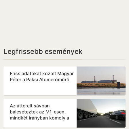
Legfrissebb események
Friss adatokat közölt Magyar
Péter a Paksi Atomerőműről
Az átterelt sávban
baleseteztek az M1-esen,
mindkét irányban komoly a
torlódás