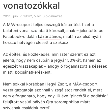
vonatozókkal
2025. jún. 7. 19:42
, 5 hír, 8 oldalnézet
A MÁV-csoport teljes összegű kártérítést fizet a
balatoni vonal szombati károsultjainak – jelentette be
Facebook-oldalán
Lázár János
, miután az első nyári
hosszú hétvégén elesett a szakasz.
Az építési és közlekedési miniszter szerint ez azt
jelenti, hogy nem csupán a jegyár 50%-át, hanem az
egészét visszakapják – ahogy ő fogalmazott a késések
miatti bocsánatkérésként.
Nem sokkal korábban Hegyi Zsolt, a MÁV-csoport
vezérigazgatója azonnali vizsgálatot rendelt el, mert
nem elfogadható, hogy egy 10 éve “pincétől a padlásig”
felújított vasúti pályán újra sorompóhiba miatt
szívjanak családok ezrei”.