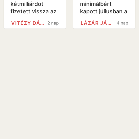
kétmilliárdot
minimálbért
fizetett vissza az
kapott júliusban a
államnak egy
hiányzásai miatt
VITÉZY DÁVID
LÁZÁR JÁNOS
2 nap
4 nap
Mészáros
Lőrinchez köthető
magántőkealap