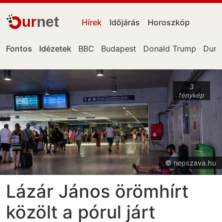
ur
net
Hírek
Időjárás
Horoszkóp
Fontos
Idézetek
BBC
Budapest
Donald Trump
Dun
3
fénykép
© nepszava.hu
Lázár János örömhírt
közölt a pórul járt