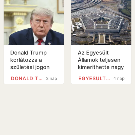
Donald Trump
Az Egyesült
korlátozza a
Államok teljesen
születési jogon
kimeríthette nagy
járó amerikai
hatótávolságú
DONALD TRUMP
EGYESÜLT ÁLLAMOK
2 nap
4 nap
állampolgárságot
precíziós
rakétakészleteit
az iráni…