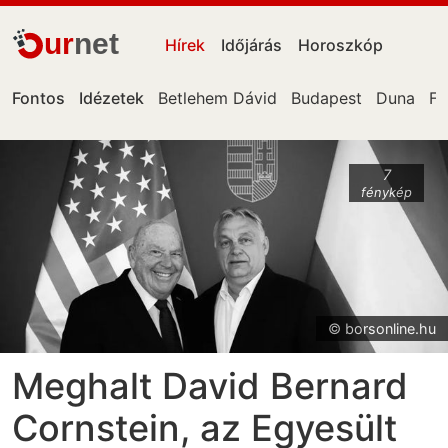
ur
net
Hírek
Időjárás
Horoszkóp
Fontos
Idézetek
Betlehem Dávid
Budapest
Duna
Fa
7
fénykép
© borsonline.hu
Meghalt David Bernard
Cornstein, az Egyesült