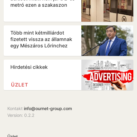
metró ezen a szakaszon
Több mint kétmilliárdot
fizetett vissza az államnak
egy Mészáros Lőrinchez
köthető magántőkealap
Hirdetési cikkek
ÜZLET
Kontakt
info@ournet-group.com
Version: 0.2.2
Üzlet