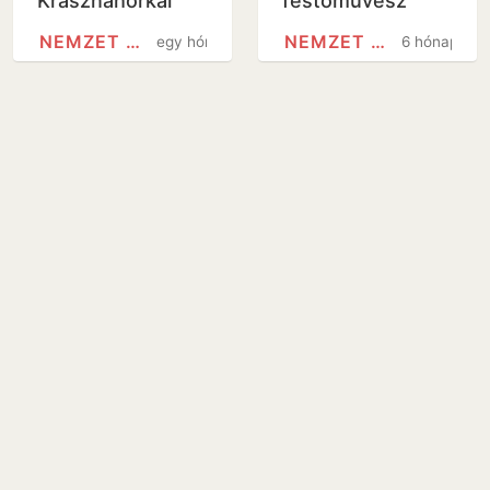
Krasznahorkai
festőművész
László nem
NEMZET MŰVÉSZE
NEMZET MŰVÉSZE
egy hónap
6 hónap
fogadja el a
Nemzet Művésze
címet