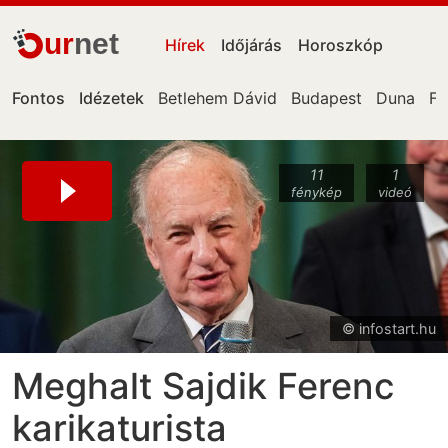
ur
net
Hírek
Időjárás
Horoszkóp
Fontos
Idézetek
Betlehem Dávid
Budapest
Duna
Fa
11
1
fénykép
videó
© infostart.hu
Meghalt Sajdik Ferenc
karikaturista