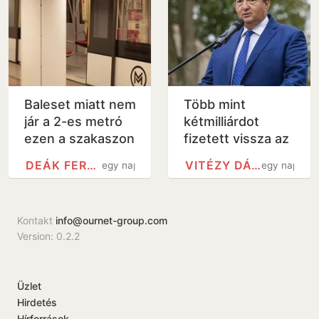
Baleset miatt nem
Több mint
jár a 2-es metró
kétmilliárdot
ezen a szakaszon
fizetett vissza az
államnak egy
DEÁK FERENC TÉR METRÓÁLLOMÁS
VITÉZY DÁVID
egy nap
egy nap
Mészáros
Lőrinchez köthető
magántőkealap
Kontakt
info@ournet-group.com
Version: 0.2.2
Üzlet
Hirdetés
Hírforrások