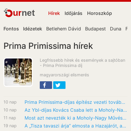
ur
net
Hírek
Időjárás
Horoszkóp
Fontos
Idézetek
Betlehem Dávid
Budapest
Duna
Fa
Prima Primissima hírek
Legfrissebb hírek és események a sajtóban
- Prima Primissima díj
magyarországi elismerés
Prima Primissima-díjas építész vezeti tovább a MOME-t
10 nap
Az Ybl-díjas Kovács Csaba lett a Moholy-Nagy Művészeti Egyetem rektora
10 nap
Most azt nevezték ki a Moholy-Nagy Művészeti Egyetem rektorává, akit az intézmény akart
11 nap
A „Tisza tavaszi árja” elmosta a Hazajárót, az MTVA szerződést bontott a műsor készítőivel
19 nap