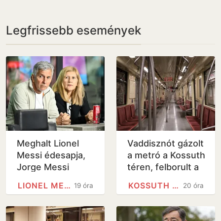
Legfrissebb események
Meghalt Lionel
Vaddisznót gázolt
Messi édesapja,
a metró a Kossuth
Jorge Messi
téren, felborult a
közlekedés -
LIONEL MESSI
KOSSUTH TÉREN
19 óra
20 óra
videó