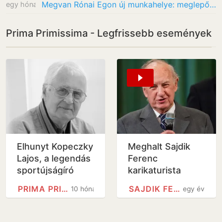
Megvan Rónai Egon új munkahelye: meglepő, hol kapott kiemelkedő feladatot a műsorvezető
egy hónap
Prima Primissima - Legfrissebb események
Elhunyt Kopeczky
Meghalt Sajdik
Lajos, a legendás
Ferenc
sportújságíró
karikaturista
PRIMA PRIMISSIMA
SAJDIK FERENC
10 hónap
egy év