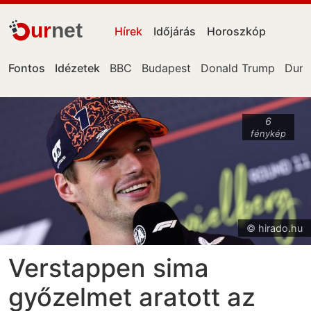
ur
net
Hírek
Időjárás
Horoszkóp
Fontos
Idézetek
BBC
Budapest
Donald Trump
Dun
6
fénykép
© hirado.hu
Verstappen sima
győzelmet aratott az