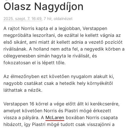
Olasz Nagydíjon
2025. szept. 7. 16:49
, 7 hír, oldalnézet
A rajtot Norris kapta el a legjobban, Verstappen
megpróbálta leszorítani, de ezáltal le kellett vágnia az
első sikánt, ami miatt át kellett adnia a vezető pozíciót
riválisának. A holland nem adta fel, a negyedik körben a
célegyenesben simán hagyta le riválisát, és
fokozatosan el is lépett tőle.
Az élmezőnyben ezt követően nyugalom alakult ki,
nagyobb csatákat csak a hetedik hely környékétől
láthattak a nézők.
Verstappen 16 körrel a vége előtt állt ki kerékcserére,
amelyet követően Norris és Piastri mögé érkezett
vissza a pályára. A
McLaren
boxában Norris csapata
hibázott, így Piastri mögé tudott csak visszajönni a