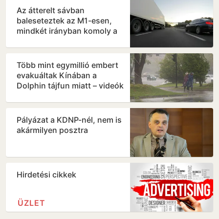
Az átterelt sávban
baleseteztek az M1-esen,
mindkét irányban komoly a
torlódás
Több mint egymillió embert
evakuáltak Kínában a
Dolphin tájfun miatt – videók
Pályázat a KDNP-nél, nem is
akármilyen posztra
Hirdetési cikkek
ÜZLET