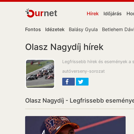
ur
net
Hírek
Időjárás
Ho
Fontos
Idézetek
Balásy Gyula
Betlehem Dáv
Olasz Nagydíj hírek
Legfrissebb hírek és események a s
autóverseny-sorozat
Olasz Nagydíj - Legfrissebb esemény