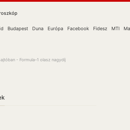
roszkóp
id
Budapest
Duna
Európa
Facebook
Fidesz
MTI
Ma
ajtóban - Formula–1 olasz nagydíj
ek