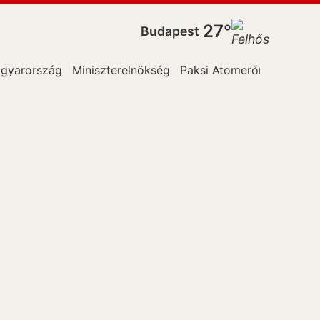
27°
Budapest
gyarország
Miniszterelnökség
Paksi Atomerőműben
Orsz