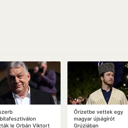
szerb
Őrizetbe vettek egy
bitafesztiválon
magyar újságírót
zták le Orbán Viktort
Grúziában